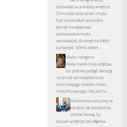
jak uniknąć efektu
surowości w aranżacji wnętrza
Zimna biel na ścianach może
być doskonałym wyborem,
jednak niewłaściwie
zastosowana może
wprowadzić do wnętrza chłód i
surowość. Warto zatem …
Mleko następne
Wiele marek musi prędzej
czy później podjąć decyzję
na temat wprowadzenia do
diety swojego dziecka mleka
modyfikowanego. Nie jest to …
Akcent kolorystyczny na
kanapie: jak świadomie
dobrać barwę, by
ożywić wnętrze bez błędów