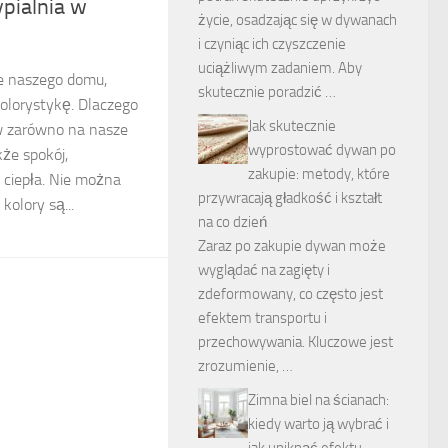
ypialnia w
życie, osadzając się w dywanach
i czyniąc ich czyszczenie
uciążliwym zadaniem. Aby
e naszego domu,
skutecznie poradzić …
olorystykę. Dlaczego
Jak skutecznie
 zarówno na nasze
wyprostować dywan po
kże spokój,
zakupie: metody, które
 ciepła. Nie można
przywracają gładkość i kształt
kolory są...
na co dzień
Zaraz po zakupie dywan może
wyglądać na zagięty i
zdeformowany, co często jest
efektem transportu i
przechowywania. Kluczowe jest
zrozumienie, …
Zimna biel na ścianach:
kiedy warto ją wybrać i