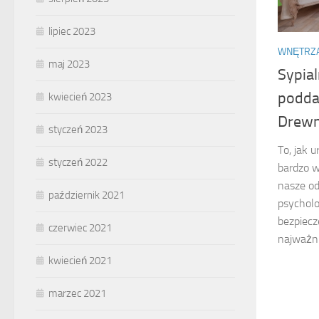
lipiec 2023
WNĘTRZ
maj 2023
Sypia
podda
kwiecień 2023
Drewn
styczeń 2023
To, jak 
styczeń 2022
bardzo w
nasze od
październik 2021
psycholo
bezpiecz
czerwiec 2021
najważni
kwiecień 2021
marzec 2021