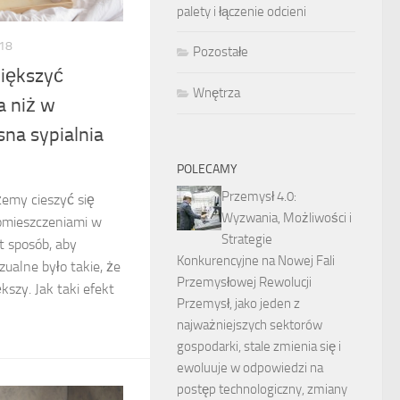
palety i łączenie odcieni
18
Pozostałe
większyć
Wnętrza
a niż w
sna sypialnia
POLECAMY
Przemysł 4.0:
żemy cieszyć się
Wyzwania, Możliwości i
omieszczeniami w
Strategie
t sposób, aby
Konkurencyjne na Nowej Fali
ualne było takie, że
Przemysłowej Rewolucji
szy. Jak taki efekt
Przemysł, jako jeden z
najważniejszych sektorów
gospodarki, stale zmienia się i
ewoluuje w odpowiedzi na
postęp technologiczny, zmiany