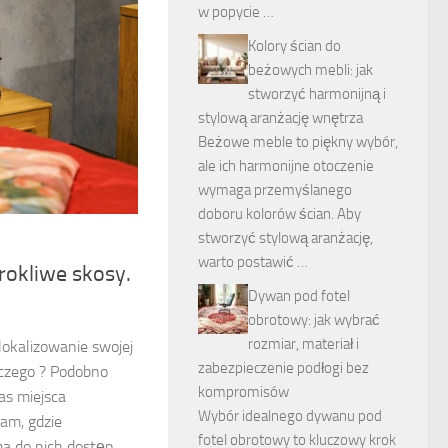
w popycie …
Kolory ścian do
beżowych mebli: jak
stworzyć harmonijną i
stylową aranżację wnętrza
Beżowe meble to piękny wybór,
ale ich harmonijne otoczenie
wymaga przemyślanego
doboru kolorów ścian. Aby
stworzyć stylową aranżację,
warto postawić …
rokliwe skosy.
Dywan pod fotel
obrotowy: jak wybrać
rozmiar, materiał i
 lokalizowanie swojej
zabezpieczenie podłogi bez
aczego ? Podobno
kompromisów
as miejsca
Wybór idealnego dywanu pod
tam, gdzie
fotel obrotowy to kluczowy krok
ma do nich dostęp.