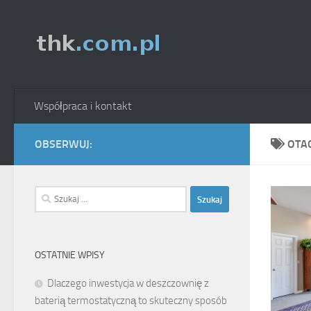
Skip to content
Współpraca i kontakt
OBSERWUJ:
OTA
Szukaj:
OSTATNIE WPISY
Dlaczego inwestycja w deszczownię z
baterią termostatyczną to skuteczny sposób