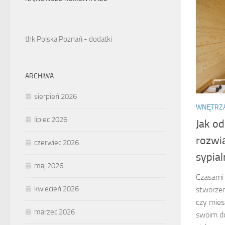
thk Polska Poznań - dodatki
ARCHIWA
sierpień 2026
WNĘTRZ
lipiec 2026
Jak o
rozwi
czerwiec 2026
sypia
maj 2026
Czasami 
kwiecień 2026
stworze
czy mies
marzec 2026
swoim do