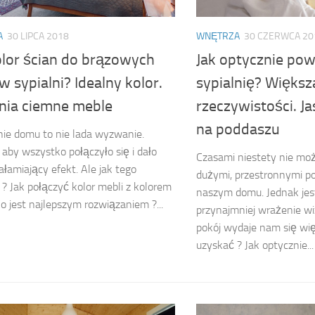
A
30 LIPCA 2018
WNĘTRZA
30 CZERWCA 20
olor ścian do brązowych
Jak optycznie po
w sypialni? Idealny kolor.
sypialnię? Większ
lnia ciemne meble
rzeczywistości. Ja
na poddaszu
ie domu to nie lada wyzwanie.
aby wszystko połączyło się i dało
Czasami niestety nie mo
łamiający efekt. Ale jak tego
dużymi, przestronnymi p
? Jak połączyć kolor mebli z kolorem
naszym domu. Jednak jes
Co jest najlepszym rozwiązaniem ?...
przynajmniej wrażenie wiz
pokój wydaje nam się więk
uzyskać ? Jak optycznie...