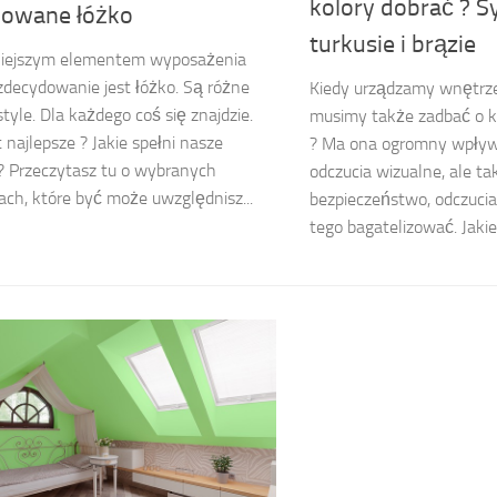
kolory dobrać ? S
owane łóżko
turkusie i brązie
iejszym elementem wyposażenia
 zdecydowanie jest łóżko. Są różne
Kiedy urządzamy wnętrz
style. Dla każdego coś się znajdzie.
musimy także zadbać o k
t najlepsze ? Jakie spełni nasze
? Ma ona ogromny wpływ
 ? Przeczytasz tu o wybranych
odczucia wizualne, ale ta
ach, które być może uwzględnisz...
bezpieczeństwo, odczucia
tego bagatelizować. Jakie 