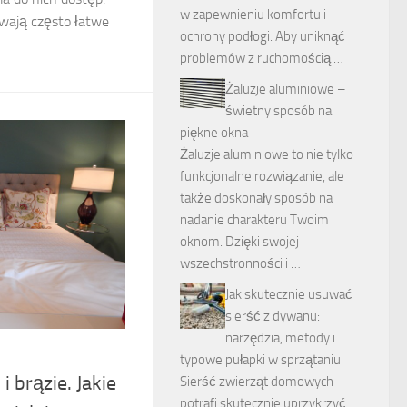
w zapewnieniu komfortu i
ywają często łatwe
ochrony podłogi. Aby uniknąć
problemów z ruchomością …
Żaluzje aluminiowe –
świetny sposób na
piękne okna
Żaluzje aluminiowe to nie tylko
funkcjonalne rozwiązanie, ale
także doskonały sposób na
nadanie charakteru Twoim
oknom. Dzięki swojej
wszechstronności i …
Jak skutecznie usuwać
sierść z dywanu:
narzędzia, metody i
typowe pułapki w sprzątaniu
 i brązie. Jakie
Sierść zwierząt domowych
potrafi skutecznie uprzykrzyć