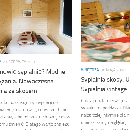
A
21 CZERWCA 2018
WNĘTRZA
30 MAJA 2018
dnowić sypialnię? Modne
Sypialnia skosy. U
ązania. Nowoczesna
Sypialnia vintage
lnia ze skosem
Coraz popularniejsze jest
albo poszukujemy inspiracji do
sypialni na poddaszu. Dl
nia wnętrza naszego nowego domu
najbardziej intymne dla n
zkania, albo po prostu chcemy coś w
umieszczamy najgłębiej, 
mu zmienić. Dlatego warto znaleźć
ograniczona liczba ludzi 