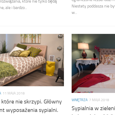
rozwiązania, które nie tylko będą
Niestety poddasza nie b
, ale i bardzo...
w...
A
11 MAJA 2018
WNĘTRZA
7 MAJA 2018
które nie skrzypi. Główny
Sypialnia w zieleni
nt wyposażenia sypialni.