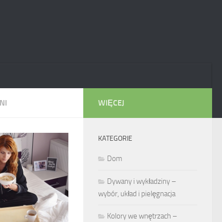
NI
WIĘCEJ
KATEGORIE
Dom
Dywany i wykładziny –
wybór, układ i pielęgnacja
Kolory we wnętrzach –