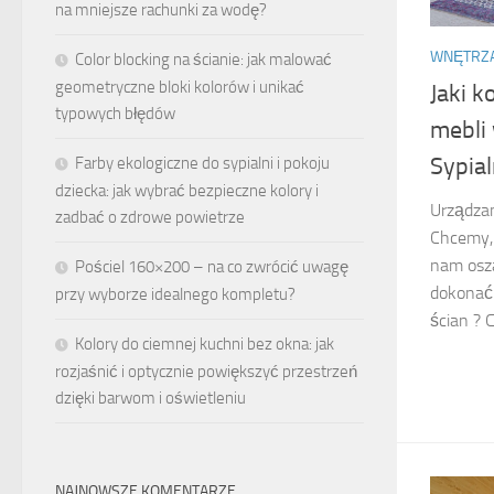
na mniejsze rachunki za wodę?
WNĘTRZ
Color blocking na ścianie: jak malować
geometryczne bloki kolorów i unikać
Jaki k
typowych błędów
mebli 
Sypia
Farby ekologiczne do sypialni i pokoju
dziecka: jak wybrać bezpieczne kolory i
Urządzan
zadbać o zdrowe powietrze
Chcemy, 
nam osza
Pościel 160×200 – na co zwrócić uwagę
dokonać 
przy wyborze idealnego kompletu?
ścian ? 
Kolory do ciemnej kuchni bez okna: jak
rozjaśnić i optycznie powiększyć przestrzeń
dzięki barwom i oświetleniu
NAJNOWSZE KOMENTARZE