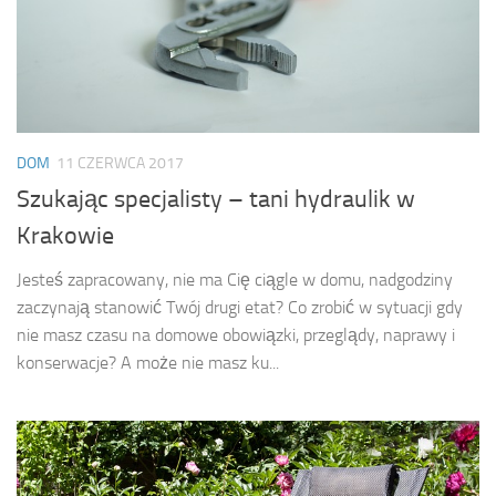
DOM
11 CZERWCA 2017
Szukając specjalisty – tani hydraulik w
Krakowie
Jesteś zapracowany, nie ma Cię ciągle w domu, nadgodziny
zaczynają stanowić Twój drugi etat? Co zrobić w sytuacji gdy
nie masz czasu na domowe obowiązki, przeglądy, naprawy i
konserwacje? A może nie masz ku...