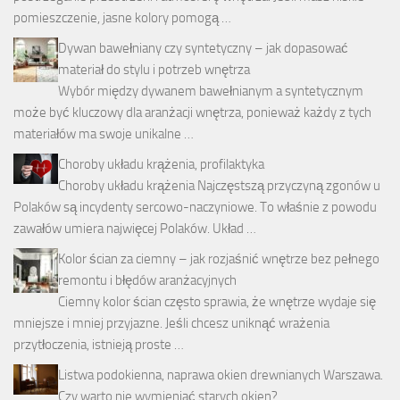
pomieszczenie, jasne kolory pomogą …
Dywan bawełniany czy syntetyczny – jak dopasować
materiał do stylu i potrzeb wnętrza
Wybór między dywanem bawełnianym a syntetycznym
może być kluczowy dla aranżacji wnętrza, ponieważ każdy z tych
materiałów ma swoje unikalne …
Choroby układu krążenia, profilaktyka
Choroby układu krążenia Najczęstszą przyczyną zgonów u
Polaków są incydenty sercowo-naczyniowe. To właśnie z powodu
zawałów umiera najwięcej Polaków. Układ …
Kolor ścian za ciemny – jak rozjaśnić wnętrze bez pełnego
remontu i błędów aranżacyjnych
Ciemny kolor ścian często sprawia, że wnętrze wydaje się
mniejsze i mniej przyjazne. Jeśli chcesz uniknąć wrażenia
przytłoczenia, istnieją proste …
Listwa podokienna, naprawa okien drewnianych Warszawa.
Czy warto nie wymieniać starych okien?