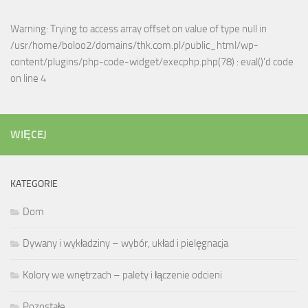
Warning: Trying to access array offset on value of type null in
/usr/home/boloo2/domains/thk.com.pl/public_html/wp-
content/plugins/php-code-widget/execphp.php(78) : eval()'d code
on line 4
WIĘCEJ
KATEGORIE
Dom
Dywany i wykładziny – wybór, układ i pielęgnacja
Kolory we wnętrzach – palety i łączenie odcieni
Pozostałe