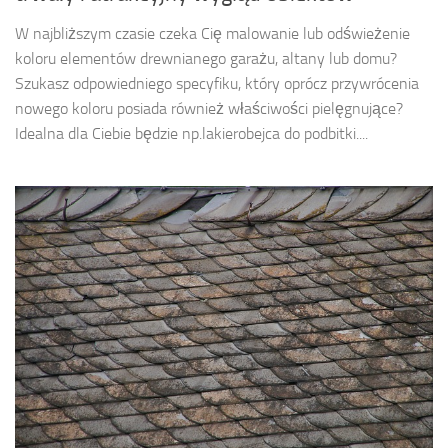
W najbliższym czasie czeka Cię malowanie lub odświeżenie
koloru elementów drewnianego garażu, altany lub domu?
Szukasz odpowiedniego specyfiku, który oprócz przywrócenia
nowego koloru posiada również właściwości pielęgnujące?
Idealna dla Ciebie będzie np.lakierobejca do podbitki....