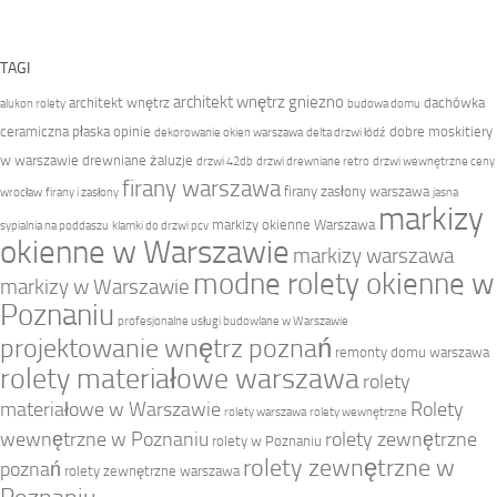
TAGI
architekt wnętrz gniezno
architekt wnętrz
dachówka
alukon rolety
budowa domu
ceramiczna płaska opinie
dobre moskitiery
dekorowanie okien warszawa
delta drzwi łódź
w warszawie
drewniane żaluzje
drzwi 42db
drzwi drewniane retro
drzwi wewnętrzne ceny
firany warszawa
firany zasłony warszawa
wrocław
firany i zasłony
jasna
markizy
markizy okienne Warszawa
sypialnia na poddaszu
klamki do drzwi pcv
okienne w Warszawie
markizy warszawa
modne rolety okienne w
markizy w Warszawie
Poznaniu
profesjonalne usługi budowlane w Warszawie
projektowanie wnętrz poznań
remonty domu warszawa
rolety materiałowe warszawa
rolety
materiałowe w Warszawie
Rolety
rolety warszawa
rolety wewnętrzne
wewnętrzne w Poznaniu
rolety zewnętrzne
rolety w Poznaniu
rolety zewnętrzne w
poznań
rolety zewnętrzne warszawa