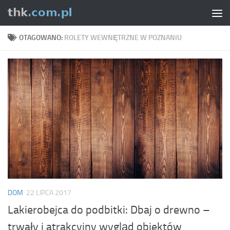
Skip to content
OTAGOWANO:
ROLETY WEWNĘTRZNE W POZNANIU
DOM
22 LIPCA 2017
Lakierobejca do podbitki: Dbaj o drewno –
trwały i atrakcyjny wygląd obiektów