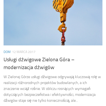
DOM
12 MARCA 2017
Usługi dźwigowe Zielona Góra –
modernizacja dźwigów
W Zielonej Górze usługi dźwigowe odgrywają kluczową rolę w
realizacji różnorodnych projektów budowlanych, a ich
znaczenie wciąż rośnie. W obliczu rosnących wymagań
dotyczących bezpieczeństwa i efektywności, modernizacja
dźwigów staje się nie tylko koniecznością, ale...