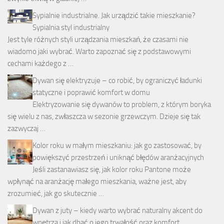
Sypialnie industrialne. Jak urządzić takie mieszkanie?
Sypialnia styl industrialny
Jest tyle różnych styli urządzania mieszkań, że czasami nie
wiadomo jaki wybrać. Warto zapoznać się z podstawowymi
cechami każdego z …
Dywan się elektryzuje – co robić, by ograniczyć ładunki
statyczne i poprawić komfort w domu
Elektryzowanie się dywanów to problem, z którym boryka
się wielu z nas, zwłaszcza w sezonie grzewczym. Dzieje się tak
zazwyczaj …
Kolor roku w małym mieszkaniu: jak go zastosować, by
powiększyć przestrzeń i uniknąć błędów aranżacyjnych
Jeśli zastanawiasz się, jak kolor roku Pantone może
wpłynąć na aranżację małego mieszkania, ważne jest, aby
zrozumieć, jak go skutecznie …
Dywan z juty – kiedy warto wybrać naturalny akcent do
wnętrza i jak dbać o jego trwałość oraz komfort