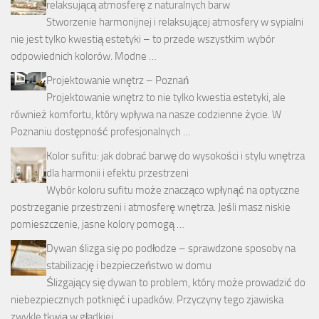
relaksującą atmosferę z naturalnych barw
Stworzenie harmonijnej i relaksującej atmosfery w sypialni
nie jest tylko kwestią estetyki – to przede wszystkim wybór
odpowiednich kolorów. Modne …
Projektowanie wnętrz – Poznań
Projektowanie wnętrz to nie tylko kwestia estetyki, ale
również komfortu, który wpływa na nasze codzienne życie. W
Poznaniu dostępność profesjonalnych …
Kolor sufitu: jak dobrać barwę do wysokości i stylu wnętrza
dla harmonii i efektu przestrzeni
Wybór koloru sufitu może znacząco wpłynąć na optyczne
postrzeganie przestrzeni i atmosferę wnętrza. Jeśli masz niskie
pomieszczenie, jasne kolory pomogą …
Dywan ślizga się po podłodze – sprawdzone sposoby na
stabilizację i bezpieczeństwo w domu
Ślizgający się dywan to problem, który może prowadzić do
niebezpiecznych potknięć i upadków. Przyczyny tego zjawiska
zwykle tkwią w gładkiej …