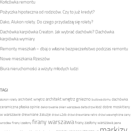
Końcówka remontu
Pożyczka hipoteczna od rodziców. Czy to już kredyt?
Dako, Alukon rolety. Do czego przydadzą się rolety?
Dachówka karpiówka Creaton. Jak wybrać dachówki? Dachówka
karpiówka wymiary
Remonty mieszkań – dbaj o własne bezpieczeństwo podczas remontu
Nowe mieszkania Rzeszów
Biura nieruchomości a wizyty młodych ludzi
TAGI
architekt wnętrz gniezno
architekt wnętrz
dachówka
alukon rolety
budowa domu
ceramiczna płaska opinie
dobre moskitiery
dekorowanie okien warszawa
delta drzwi łódź
w warszawie
drewniane żaluzje
drzwi 42db
drzwi drewniane retro
drzwi wewnętrzne ceny
firany warszawa
firany zasłony warszawa
wrocław
firany i zasłony
jasna
markizy