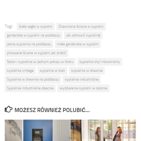
Tagi:
biała cegła w sypialni
Drewniana ściana w sypialni
garderoba w sypialni na poddaszu
jak odnowić sypialnię
jasna sypialnia na poddaszu
mała garderoba w sypialni
pikowana ściana w sypialni jak zrobić
Salon i sypialnia w jednym pokoju w bloku
sypialnia styl industrialny
sypialnia vintage
sypialnia w bieli
sypialnia w drewnie
Sypialnia w drewnie na poddaszu
sypialnie industrialne
Sypialnie industrialne obecnie
wydzielenie sypialni w salonie
MOŻESZ RÓWNIEŻ POLUBIĆ…