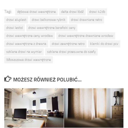
Tagi:
dębowe drzwi wewnętrzne
delta drzwi łódź
drzwi 42db
drzwi aluplast
drzwi balkonowe rybnik
drzwi drewniane retro
drzwi lestol
drzwi wewnętrzne barański ceny
drzwi wewnętrzne ceny wrocław
drzwi wewnętrzne drewniane wrocław
drzwi wewnętrzne z drewna
drzwi zewnętrzne retro
klamki do drzwi pcv
szklane drzwi na wymiar
szklane drzwi przesuwne do szafy
Włoszczowa drzwi wewnętrzne
MOŻESZ RÓWNIEŻ POLUBIĆ…