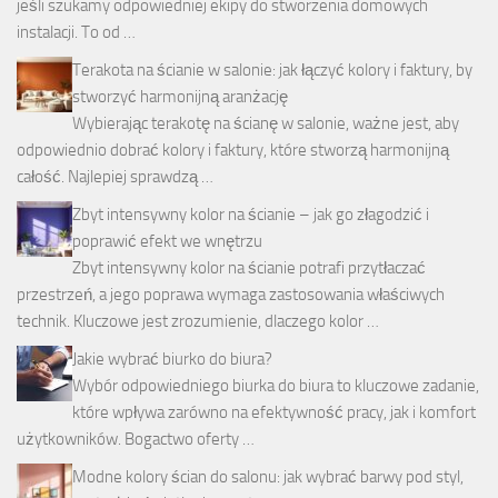
jeśli szukamy odpowiedniej ekipy do stworzenia domowych
instalacji. To od …
Terakota na ścianie w salonie: jak łączyć kolory i faktury, by
stworzyć harmonijną aranżację
Wybierając terakotę na ścianę w salonie, ważne jest, aby
odpowiednio dobrać kolory i faktury, które stworzą harmonijną
całość. Najlepiej sprawdzą …
Zbyt intensywny kolor na ścianie – jak go złagodzić i
poprawić efekt we wnętrzu
Zbyt intensywny kolor na ścianie potrafi przytłaczać
przestrzeń, a jego poprawa wymaga zastosowania właściwych
technik. Kluczowe jest zrozumienie, dlaczego kolor …
Jakie wybrać biurko do biura?
Wybór odpowiedniego biurka do biura to kluczowe zadanie,
które wpływa zarówno na efektywność pracy, jak i komfort
użytkowników. Bogactwo oferty …
Modne kolory ścian do salonu: jak wybrać barwy pod styl,