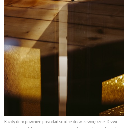
Każdy dom powinien posiadać solidne drzwi zewnętrzne. Drzwi