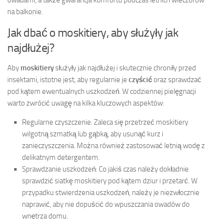
owadami, a także gwarancja komfortu podczas letnich wieczorów
na balkonie.
Jak dbać o moskitiery, aby służyły jak
najdłużej?
Aby
moskitiery
służyły jak najdłużej i skutecznie chroniły przed
insektami, istotne jest, aby regularnie je
czyścić
oraz sprawdzać
pod kątem ewentualnych uszkodzeń. W codziennej pielęgnacji
warto zwrócić uwagę na kilka kluczowych aspektów:
Regularne czyszczenie: Zaleca się przetrzeć moskitiery
wilgotną szmatką lub gąbką, aby usunąć kurz i
zanieczyszczenia. Można również zastosować letnią wodę z
delikatnym detergentem.
Sprawdzanie uszkodzeń: Co jakiś czas należy dokładnie
sprawdzić siatkę moskitiery pod kątem dziur i przetarć. W
przypadku stwierdzenia uszkodzeń, należy je niezwłocznie
naprawić, aby nie dopuścić do wpuszczania owadów do
wnętrza domu.