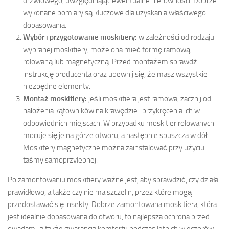
drzwiowego, uwzględniając ewentualne nierówności. Dobrze
wykonane pomiary są kluczowe dla uzyskania właściwego
dopasowania.
Wybór i przygotowanie moskitiery:
w zależności od rodzaju
wybranej moskitiery, może ona mieć formę ramową,
rolowaną lub magnetyczną. Przed montażem sprawdź
instrukcję producenta oraz upewnij się, że masz wszystkie
niezbędne elementy.
Montaż moskitiery:
jeśli moskitiera jest ramowa, zacznij od
nałożenia kątowników na krawędzie i przykręcenia ich w
odpowiednich miejscach. W przypadku moskitier rolowanych
mocuje się je na górze otworu, a następnie spuszcza w dół.
Moskitery magnetyczne można zainstalować przy użyciu
taśmy samoprzylepnej.
Po zamontowaniu moskitiery ważne jest, aby sprawdzić, czy działa
prawidłowo, a także czy nie ma szczelin, przez które mogą
przedostawać się insekty. Dobrze zamontowana moskitiera, która
jest idealnie dopasowana do otworu, to najlepsza ochrona przed