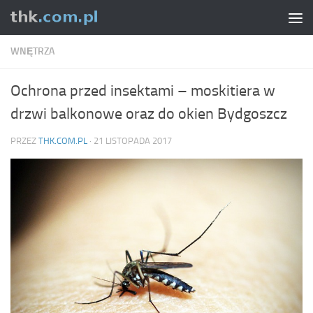
Skip to content
WNĘTRZA
Ochrona przed insektami – moskitiera w
drzwi balkonowe oraz do okien Bydgoszcz
PRZEZ
THK.COM.PL
·
21 LISTOPADA 2017