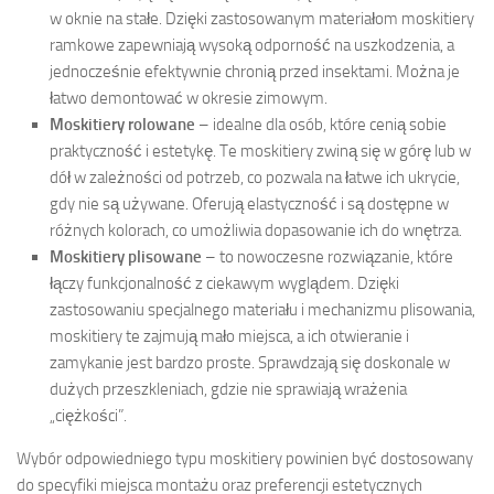
w oknie na stałe. Dzięki zastosowanym materiałom moskitiery
ramkowe zapewniają wysoką odporność na uszkodzenia, a
jednocześnie efektywnie chronią przed insektami. Można je
łatwo demontować w okresie zimowym.
Moskitiery rolowane
– idealne dla osób, które cenią sobie
praktyczność i estetykę. Te moskitiery zwiną się w górę lub w
dół w zależności od potrzeb, co pozwala na łatwe ich ukrycie,
gdy nie są używane. Oferują elastyczność i są dostępne w
różnych kolorach, co umożliwia dopasowanie ich do wnętrza.
Moskitiery plisowane
– to nowoczesne rozwiązanie, które
łączy funkcjonalność z ciekawym wyglądem. Dzięki
zastosowaniu specjalnego materiału i mechanizmu plisowania,
moskitiery te zajmują mało miejsca, a ich otwieranie i
zamykanie jest bardzo proste. Sprawdzają się doskonale w
dużych przeszkleniach, gdzie nie sprawiają wrażenia
„ciężkości”.
Wybór odpowiedniego typu moskitiery powinien być dostosowany
do specyfiki miejsca montażu oraz preferencji estetycznych