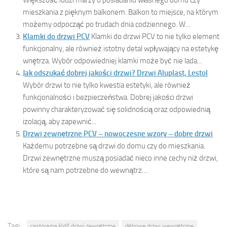
Większość ludzi marzy o posiadaniu własnego domu czy
mieszkania z pięknym balkonem. Balkon to miejsce, na którym
możemy odpocząć po trudach dnia codziennego. W...
Klamki do drzwi PCV
Klamki do drzwi PCV to nie tylko element
funkcjonalny, ale również istotny detal wpływający na estetykę
wnętrza. Wybór odpowiedniej klamki może być nie lada...
Jak odszukać dobrej jakości drzwi? Drzwi Aluplast, Lestol
Wybór drzwi to nie tylko kwestia estetyki, ale również
funkcjonalności i bezpieczeństwa. Dobrej jakości drzwi
powinny charakteryzować się solidnością oraz odpowiednią
izolacją, aby zapewnić...
Drzwi zewnętrzne PCV – nowoczesne wzory – dobre drzwi
Każdemu potrzebne są drzwi do domu czy do mieszkania.
Drzwi zewnętrzne muszą posiadać nieco inne cechy niż drzwi,
które są nam potrzebne do wewnątrz....
Tagi:
castorama łódź drzwi zewnętrzne
dębowe drzwi wewnętrzne