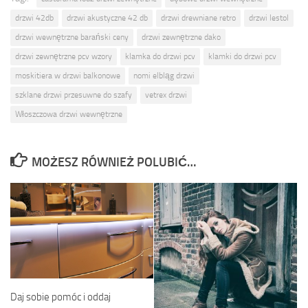
drzwi 42db
drzwi akustyczne 42 db
drzwi drewniane retro
drzwi lestol
drzwi wewnętrzne barański ceny
drzwi zewnętrzne dako
drzwi zewnętrzne pcv wzory
klamka do drzwi pcv
klamki do drzwi pcv
moskitiera w drzwi balkonowe
nomi elbląg drzwi
szklane drzwi przesuwne do szafy
vetrex drzwi
Włoszczowa drzwi wewnętrzne
MOŻESZ RÓWNIEŻ POLUBIĆ…
Daj sobie pomóc i oddaj