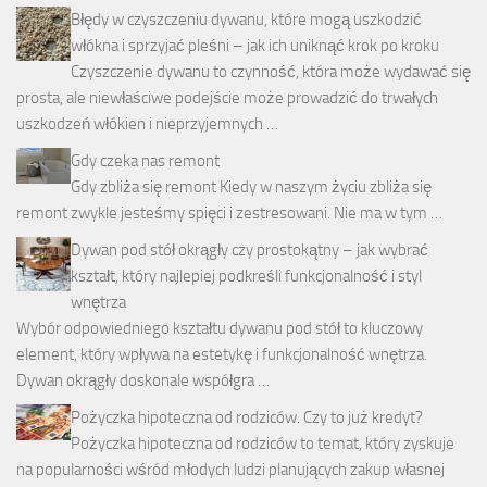
Błędy w czyszczeniu dywanu, które mogą uszkodzić
włókna i sprzyjać pleśni – jak ich uniknąć krok po kroku
Czyszczenie dywanu to czynność, która może wydawać się
prosta, ale niewłaściwe podejście może prowadzić do trwałych
uszkodzeń włókien i nieprzyjemnych …
Gdy czeka nas remont
Gdy zbliża się remont Kiedy w naszym życiu zbliża się
remont zwykle jesteśmy spięci i zestresowani. Nie ma w tym …
Dywan pod stół okrągły czy prostokątny – jak wybrać
kształt, który najlepiej podkreśli funkcjonalność i styl
wnętrza
Wybór odpowiedniego kształtu dywanu pod stół to kluczowy
element, który wpływa na estetykę i funkcjonalność wnętrza.
Dywan okrągły doskonale współgra …
Pożyczka hipoteczna od rodziców. Czy to już kredyt?
Pożyczka hipoteczna od rodziców to temat, który zyskuje
na popularności wśród młodych ludzi planujących zakup własnej