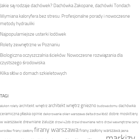
Jakie są rodzaje dachówek? Dachówka Zakopane, dachówki Tondach
Wymiana kaloryfera bez stresu: Profesjonalne porady i nowoczesne
metody hydrauliki
Najpopularniejsze usterki lodówek
Rolety zewnętrzne w Poznaniu
Biologiczna oczyszczalnia ścieków: Nowoczesne rozwiązania dla
czystszego środowiska
Kilka słów o domach szkieletowych
TAGI
architekt wnętrz gniezno
architekt wnętrz
dachówka
alukon rolety
budowa domu
ceramiczna płaska opinie
dobre moskitiery
dekorowanie okien warszawa
delta drzwi łódź
w warszawie
drewniane żaluzje
drzwi 42db
drzwi drewniane retro
drzwi wewnętrzne ceny
firany warszawa
firany zasłony warszawa
wrocław
firany i zasłony
jasna
markizy