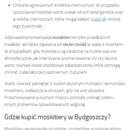
Unikanie agresywnych środków chemicznych: W przypadku
czyszczenia moskitier warto unikać silnych detergentów oraz
środków chemicznych, które mogą osłabić
materiał
i skrócić
jego żywotność.
Odpowiednia konserwacja
moskitier
nie tylko przedłuża ich
trwałość, ale także zapewnia ich
skuteczność
w walce z insektami.
W przypadkach, gdy moskitiery są narażone na trudne warunki
atmosferyczne, jak intensywne promieniowanie UV czy deszcz,
warto również dodać dodatkowe zabezpieczenia, które pomogą
chronić materiał przed nadmiernym zużyciem.
Warto również pamiętać o systematycznym montażu i demontażu
moskitiery, zwłaszcza w okresach, gdy nie jest używana.
Przechowywanie w suchym miejscu pomoże uniknąć pleśni i
innych problemów spowodowanych wilgocią.
Gdzie kupić moskitiery w Bydgoszczy?
Moskitiery są niezwykle przydatne, szczególnie w sezonie letnim,