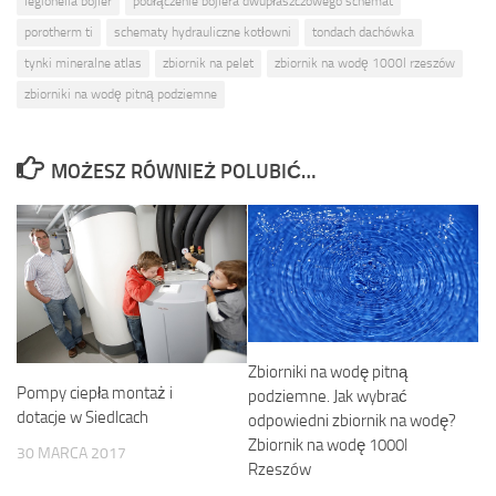
legionella bojler
podłączenie bojlera dwupłaszczowego schemat
porotherm ti
schematy hydrauliczne kotłowni
tondach dachówka
tynki mineralne atlas
zbiornik na pelet
zbiornik na wodę 1000l rzeszów
zbiorniki na wodę pitną podziemne
MOŻESZ RÓWNIEŻ POLUBIĆ…
Zbiorniki na wodę pitną
Pompy ciepła montaż i
podziemne. Jak wybrać
dotacje w Siedlcach
odpowiedni zbiornik na wodę?
Zbiornik na wodę 1000l
30 MARCA 2017
Rzeszów