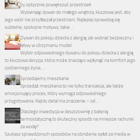
by optycznie powiększyć przestrzeń
Wybierając dywan do małego wnętrza, kluczowe jest, aby
jego wzór nie przytłaczał przestrzeni. Najlepiej sprawdzą się
subtelne, spokojne motywy, takie …
Dywan do pokoju dziecka z alergią: jak wybrać bezpieczny i
łatwy w utrzymaniu model
Wybór odpowiedniego dywanu do pokoju dziecka z alergią
to kluczowa decyzja, która może znacząco wpłynąć na komfort jego
codziennego życia. …
Sprzedajemy mieszkanie
Sprzedaż mieszkania to nie tylko transakcja, ale także
emocjonujący proces, który wymaga odpowiedniego
przygotowania. Każdy detal ma znaczenie – od …
Dlaczego inwestycja w deszczownię z baterią
termostatyczną to skuteczny sposób na mniejsze rachunki
za wodę?
Szukasz sprawdzonych sposobów na obniżenie opłat za media w