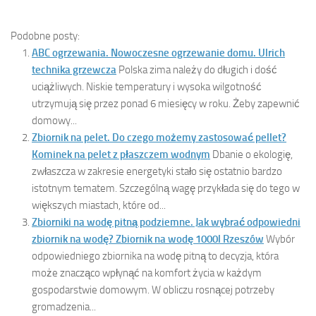
Podobne posty:
ABC ogrzewania. Nowoczesne ogrzewanie domu. Ulrich
technika grzewcza
Polska zima należy do długich i dość
uciążliwych. Niskie temperatury i wysoka wilgotność
utrzymują się przez ponad 6 miesięcy w roku. Żeby zapewnić
domowy...
Zbiornik na pelet. Do czego możemy zastosować pellet?
Kominek na pelet z płaszczem wodnym
Dbanie o ekologię,
zwłaszcza w zakresie energetyki stało się ostatnio bardzo
istotnym tematem. Szczególną wagę przykłada się do tego w
większych miastach, które od...
Zbiorniki na wodę pitną podziemne. Jak wybrać odpowiedni
zbiornik na wodę? Zbiornik na wodę 1000l Rzeszów
Wybór
odpowiedniego zbiornika na wodę pitną to decyzja, która
może znacząco wpłynąć na komfort życia w każdym
gospodarstwie domowym. W obliczu rosnącej potrzeby
gromadzenia...