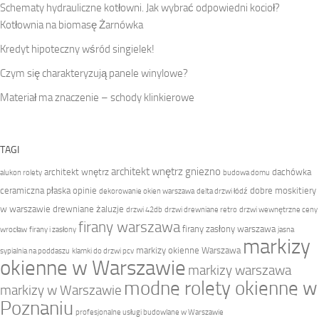
Schematy hydrauliczne kotłowni. Jak wybrać odpowiedni kocioł?
Kotłownia na biomasę Żarnówka
Kredyt hipoteczny wśród singielek!
Czym się charakteryzują panele winylowe?
Materiał ma znaczenie – schody klinkierowe
TAGI
architekt wnętrz gniezno
architekt wnętrz
dachówka
alukon rolety
budowa domu
ceramiczna płaska opinie
dobre moskitiery
dekorowanie okien warszawa
delta drzwi łódź
w warszawie
drewniane żaluzje
drzwi 42db
drzwi drewniane retro
drzwi wewnętrzne ceny
firany warszawa
firany zasłony warszawa
wrocław
firany i zasłony
jasna
markizy
markizy okienne Warszawa
sypialnia na poddaszu
klamki do drzwi pcv
okienne w Warszawie
markizy warszawa
modne rolety okienne w
markizy w Warszawie
Poznaniu
profesjonalne usługi budowlane w Warszawie