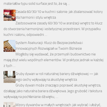
materiałów typu solid surface jest to, że są …
Zasada 60/30/10 w kuchni i salonie: jak zbalansować kolory
dla harmonii i stylu wnętrza
Zastosowanie zasady 60/30/10 w aranżacji wnętrz to klucz
do stworzenia harmonijnej i estetycznej przestrzeni. W przypadku
kuchni i salonu, odpowiedni …
System Asekuracji: Klucz do Bezpieczeństwa i
Innowacyjnych Rozwiązań w Twoim Biznesie
Mogłoby się wydawać, że przemysł i budownictwo nie
mają zbyt wielu wspólnych elementów. W praktyce jednak w każdej
z tych …
Gruby dywan w roli naturalnej bariery dźwiękowej — jak
jego cechy wpływają na akustykę wnętrza
Gruby dywan może znacząco poprawić akustykę wnętrza,
działając jako naturalna bariera dźwiękowa. Jego grubość i tekstura
wpływają na pochłanianie dźwięku, …
Wzory dywanów w małych wnętrzach: jak wybrać i ułożyć,