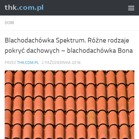
Skip to content
DOM
Blachodachówka Spektrum. Różne rodzaje
pokryć dachowych – blachodachówka Bona
PRZEZ
THK.COM.PL
·
2 PAŹDZIERNIKA 2018