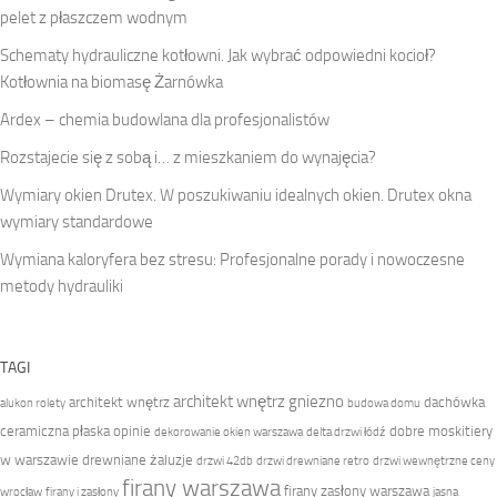
pelet z płaszczem wodnym
Schematy hydrauliczne kotłowni. Jak wybrać odpowiedni kocioł?
Kotłownia na biomasę Żarnówka
Ardex – chemia budowlana dla profesjonalistów
Rozstajecie się z sobą i… z mieszkaniem do wynajęcia?
Wymiary okien Drutex. W poszukiwaniu idealnych okien. Drutex okna
wymiary standardowe
Wymiana kaloryfera bez stresu: Profesjonalne porady i nowoczesne
metody hydrauliki
TAGI
architekt wnętrz gniezno
architekt wnętrz
dachówka
alukon rolety
budowa domu
ceramiczna płaska opinie
dobre moskitiery
dekorowanie okien warszawa
delta drzwi łódź
w warszawie
drewniane żaluzje
drzwi 42db
drzwi drewniane retro
drzwi wewnętrzne ceny
firany warszawa
firany zasłony warszawa
wrocław
firany i zasłony
jasna