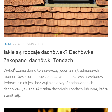
DOM
22 WRZEŚNIA 2018
Jakie są rodzaje dachówek? Dachówka
Zakopane, dachówki Tondach
Wykończenie domu to zazwyczaj jeden z najtrudniejszych
momentów, które niesie ze sobą wiele niełatwych wyborów.
Jednym z nich jest bez wątpienia wybór odpowiednich
dachówek. Jak znaleźć takie dachówki Tondach lub inne, które
staną się...