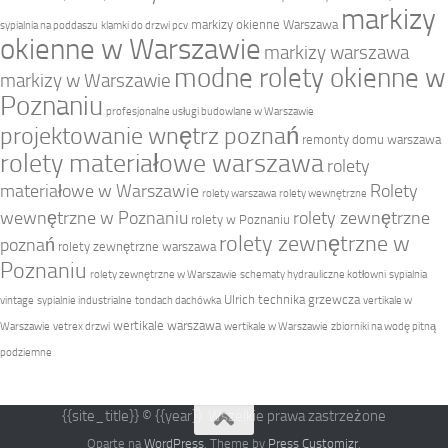
markizy
markizy okienne Warszawa
sypialnia na poddaszu
klamki do drzwi pcv
okienne w Warszawie
markizy warszawa
modne rolety okienne w
markizy w Warszawie
Poznaniu
profesjonalne usługi budowlane w Warszawie
projektowanie wnętrz poznań
remonty domu warszawa
rolety materiałowe warszawa
rolety
materiałowe w Warszawie
Rolety
rolety warszawa
rolety wewnętrzne
wewnętrzne w Poznaniu
rolety zewnętrzne
rolety w Poznaniu
rolety zewnętrzne w
poznań
rolety zewnętrzne warszawa
Poznaniu
rolety zewnętrzne w Warszawie
schematy hydrauliczne kotłowni
sypialnia
Ulrich technika grzewcza
vintage
sypialnie industrialne
tondach dachówka
vertikale w
wertikale warszawa
Warszawie
vetrex drzwi
wertikale w Warszawie
zbiorniki na wodę pitną
podziemne
{{site_title}} © {{year}}. Wszelkie prawa zastrzeżone
Oparte na
WordPress
. Theme by
Press Customizr
.