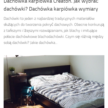
Dachówka karpiówka Creaton. Jak wybrać
dachówki? Dachówka karpiówka wymiary
Dachówki to jeden z najbardziej tradycyjnych materiałów
służących do tworzenia pokryć dachowych. Obecnie konkurują
z tańszymi i lżejszymi rozwiązaniami, jak blachy i imitujące
połacie dachówkowe blachodachówki. Czym się różnią między
sobą dachówki? Jakie dachówka...