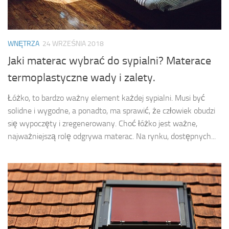
WNĘTRZA
24 WRZEŚNIA 2018
Jaki materac wybrać do sypialni? Materace
termoplastyczne wady i zalety.
Łóżko, to bardzo ważny element każdej sypialni. Musi być
solidne i wygodne, a ponadto, ma sprawić, że człowiek obudzi
się wypoczęty i zregenerowany. Choć łóżko jest ważne,
najważniejszą rolę odgrywa materac. Na rynku, dostępnych...