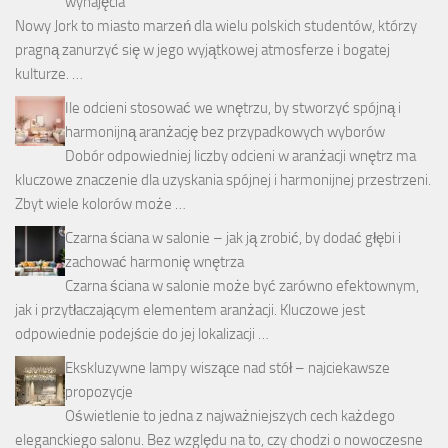
wynajęcia
Nowy Jork to miasto marzeń dla wielu polskich studentów, którzy
pragną zanurzyć się w jego wyjątkowej atmosferze i bogatej
kulturze. …
Ile odcieni stosować we wnętrzu, by stworzyć spójną i
harmonijną aranżację bez przypadkowych wyborów
Dobór odpowiedniej liczby odcieni w aranżacji wnętrz ma
kluczowe znaczenie dla uzyskania spójnej i harmonijnej przestrzeni.
Zbyt wiele kolorów może …
Czarna ściana w salonie – jak ją zrobić, by dodać głębi i
zachować harmonię wnętrza
Czarna ściana w salonie może być zarówno efektownym,
jak i przytłaczającym elementem aranżacji. Kluczowe jest
odpowiednie podejście do jej lokalizacji …
Ekskluzywne lampy wiszące nad stół – najciekawsze
propozycje
Oświetlenie to jedna z najważniejszych cech każdego
eleganckiego salonu. Bez względu na to, czy chodzi o nowoczesne