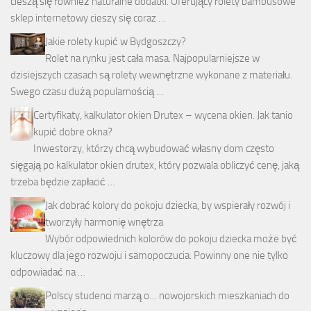
cieszą się również naturalne dodatki. Oferujący rolety bambusowe
sklep internetowy cieszy się coraz …
Jakie rolety kupić w Bydgoszczy?
Rolet na rynku jest cała masa. Najpopularniejsze w
dzisiejszych czasach są rolety wewnętrzne wykonane z materiału.
Swego czasu dużą popularnością …
Certyfikaty, kalkulator okien Drutex – wycena okien. Jak tanio
kupić dobre okna?
Inwestorzy, którzy chcą wybudować własny dom często
sięgają po kalkulator okien drutex, który pozwala obliczyć cenę, jaką
trzeba będzie zapłacić …
Jak dobrać kolory do pokoju dziecka, by wspierały rozwój i
tworzyły harmonię wnętrza
Wybór odpowiednich kolorów do pokoju dziecka może być
kluczowy dla jego rozwoju i samopoczucia. Powinny one nie tylko
odpowiadać na …
Polscy studenci marzą o… nowojorskich mieszkaniach do