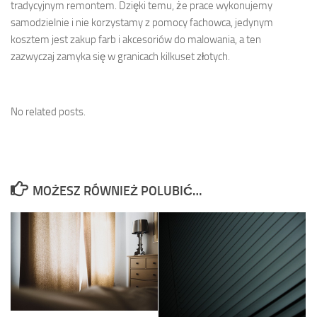
tradycyjnym remontem. Dzięki temu, że prace wykonujemy
samodzielnie i nie korzystamy z pomocy fachowca, jedynym
kosztem jest zakup farb i akcesoriów do malowania, a ten
zazwyczaj zamyka się w granicach kilkuset złotych.
No related posts.
MOŻESZ RÓWNIEŻ POLUBIĆ…