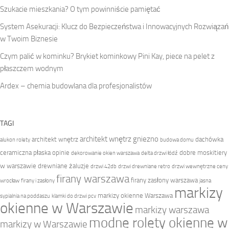
Szukacie mieszkania? O tym powinniście pamiętać
System Asekuracji: Klucz do Bezpieczeństwa i Innowacyjnych Rozwiązań
w Twoim Biznesie
Czym palić w kominku? Brykiet kominkowy Pini Kay, piece na pelet z
płaszczem wodnym
Ardex – chemia budowlana dla profesjonalistów
TAGI
architekt wnętrz gniezno
architekt wnętrz
dachówka
alukon rolety
budowa domu
ceramiczna płaska opinie
dobre moskitiery
dekorowanie okien warszawa
delta drzwi łódź
w warszawie
drewniane żaluzje
drzwi 42db
drzwi drewniane retro
drzwi wewnętrzne ceny
firany warszawa
firany zasłony warszawa
wrocław
firany i zasłony
jasna
markizy
markizy okienne Warszawa
sypialnia na poddaszu
klamki do drzwi pcv
okienne w Warszawie
markizy warszawa
modne rolety okienne w
markizy w Warszawie