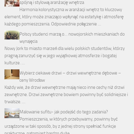
spójną i stylową aranżację wnętrza
Harmonia kolorystyczna w aranżacji wnętrz to kluczowy
element, który może znacząco wpłynąć na estetykę i atmosferę
każdego pomieszczenia. Odpowiednie połączenie …
Polscy studenci marzą o… nowojorskich mieszkaniach do
wynajęcia
Nowy Jork to miasto marzeń dla wielu polskich studentów, którzy
pragną zanurzyć się w jego wyjątkowej atmosferze i bogatej
kulturze. …
Wybierz ciekawe drzwi – drzwi wewnętrzne dębowe –
ceny Wrocław
Każdy wie, że drzwi wewnętrzne mają nieco inne cechy niż drzwi
zewnętrzne. Drzwi zewnętrzne bowiem powinny być solidniejsze i
trwalsze. …
Malowanie sufitu- jak podejść do tego zadania?
Pomieszczenia, w których przebywamy, powinny być
urządzone w taki sposób, by z jednej strony spełniać funkcje
praktyczne, natomiast bardzo duże …