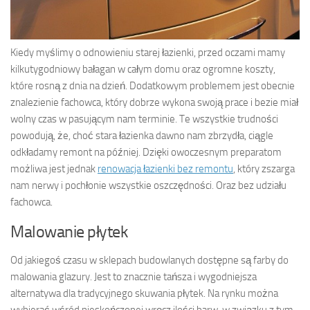
Kiedy myślimy o odnowieniu starej łazienki, przed oczami mamy
kilkutygodniowy bałagan w całym domu oraz ogromne koszty,
które rosną z dnia na dzień. Dodatkowym problemem jest obecnie
znalezienie fachowca, który dobrze wykona swoją prace i bezie miał
wolny czas w pasującym nam terminie. Te wszystkie trudności
powodują, że, choć stara łazienka dawno nam zbrzydła, ciągle
odkładamy remont na później. Dzięki owoczesnym preparatom
możliwa jest jednak
renowacja łazienki bez remontu
, który zszarga
nam nerwy i pochłonie wszystkie oszczędności. Oraz bez udziału
fachowca.
Malowanie płytek
Od jakiegoś czasu w sklepach budowlanych dostępne są farby do
malowania glazury. Jest to znacznie tańsza i wygodniejsza
alternatywa dla tradycyjnego skuwania płytek. Na rynku można