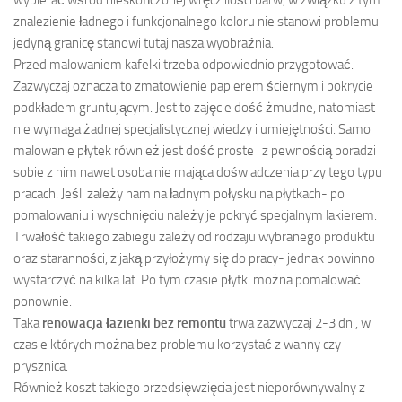
wybierać wśród nieskończonej wręcz ilości barw, w związku z tym
znalezienie ładnego i funkcjonalnego koloru nie stanowi problemu-
jedyną granicę stanowi tutaj nasza wyobraźnia.
Przed malowaniem kafelki trzeba odpowiednio przygotować.
Zazwyczaj oznacza to zmatowienie papierem ściernym i pokrycie
podkładem gruntującym. Jest to zajęcie dość żmudne, natomiast
nie wymaga żadnej specjalistycznej wiedzy i umiejętności. Samo
malowanie płytek również jest dość proste i z pewnością poradzi
sobie z nim nawet osoba nie mająca doświadczenia przy tego typu
pracach. Jeśli zależy nam na ładnym połysku na płytkach- po
pomalowaniu i wyschnięciu należy je pokryć specjalnym lakierem.
Trwałość takiego zabiegu zależy od rodzaju wybranego produktu
oraz staranności, z jaką przyłożymy się do pracy- jednak powinno
wystarczyć na kilka lat. Po tym czasie płytki można pomalować
ponownie.
Taka
renowacja łazienki bez remontu
trwa zazwyczaj 2-3 dni, w
czasie których można bez problemu korzystać z wanny czy
prysznica.
Również koszt takiego przedsięwzięcia jest nieporównywalny z