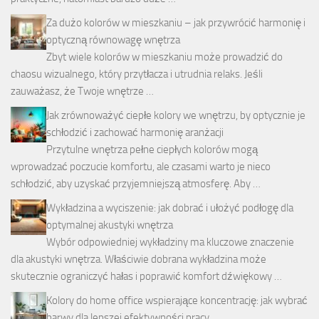
Za dużo kolorów w mieszkaniu – jak przywrócić harmonię i
optyczną równowagę wnętrza
Zbyt wiele kolorów w mieszkaniu może prowadzić do
chaosu wizualnego, który przytłacza i utrudnia relaks. Jeśli
zauważasz, że Twoje wnętrze …
Jak zrównoważyć ciepłe kolory we wnętrzu, by optycznie je
schłodzić i zachować harmonię aranżacji
Przytulne wnętrza pełne ciepłych kolorów mogą
wprowadzać poczucie komfortu, ale czasami warto je nieco
schłodzić, aby uzyskać przyjemniejszą atmosferę. Aby …
Wykładzina a wyciszenie: jak dobrać i ułożyć podłogę dla
optymalnej akustyki wnętrza
Wybór odpowiedniej wykładziny ma kluczowe znaczenie
dla akustyki wnętrza. Właściwie dobrana wykładzina może
skutecznie ograniczyć hałas i poprawić komfort dźwiękowy …
Kolory do home office wspierające koncentrację: jak wybrać
barwy dla lepszej efektywności pracy