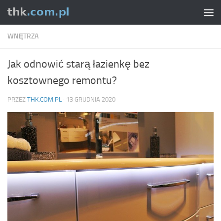
Skip to content
WNĘTRZA
Jak odnowić starą łazienkę bez
kosztownego remontu?
PRZEZ
THK.COM.PL
·
13 GRUDNIA 2020