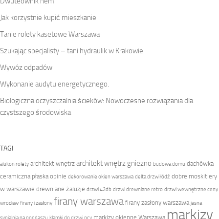
Dwuteownik hem
Jak korzystnie kupić mieszkanie
Tanie rolety kasetowe Warszawa
Szukając specjalisty – tani hydraulik w Krakowie
Wywóz odpadów
Wykonanie audytu energetycznego.
Biologiczna oczyszczalnia ścieków: Nowoczesne rozwiązania dla
czystszego środowiska
TAGI
architekt wnętrz gniezno
architekt wnętrz
dachówka
alukon rolety
budowa domu
ceramiczna płaska opinie
dobre moskitiery
dekorowanie okien warszawa
delta drzwi łódź
w warszawie
drewniane żaluzje
drzwi 42db
drzwi drewniane retro
drzwi wewnętrzne ceny
firany warszawa
firany zasłony warszawa
wrocław
firany i zasłony
jasna
markizy
markizy okienne Warszawa
sypialnia na poddaszu
klamki do drzwi pcv