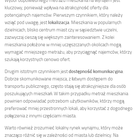
Wybór odpowiedniego metrażu mieszkania na wynajem jest
kluczowy, ponieważ wpływa na atrakcyjność oferty dla
potencjalnych najemców. Pierwszym czynnikiem, który należy
wziąć pod uwagę, jest
lokalizacja
. Mieszkania w popularnych
dzielnicach, blisko centrum miast czy w sąsiedztwie uczelni,
zazwyczaj cieszą się większym zainteresowaniem. Z kolei
mieszkania położone w mniej uczęszczanych okolicach mogą
wymagać mniejszego metrażu, aby przyciągnąć najemców, którzy
szukają korzystnych cenowo ofert.
Drugim istotnym czynnikiem jest
dostępność komunikacyjna
.
Dobrze skomunikowane miejsca, z łatwym dostępem do
transportu publicznego, często stają się atrakcyjniejsze dla osób
poszukujących mieszkań. W takim przypadku metraż mieszkania
powinien odpowiadać potrzebom użytkowników, którzy mogą
preferować mniej przestronnych lokali, aby korzystać z dogodnego
połączenia z innymi częściami miasta.
Warto również zrozumieć lokalny rynek wynajmu, który może
znacząco różnić się w zależności od miasta lub dzielnicy. Na