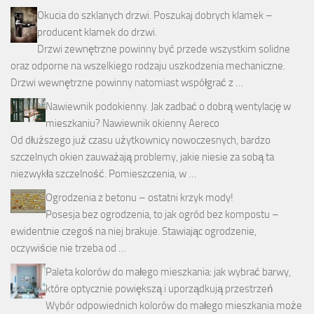
Okucia do szklanych drzwi. Poszukaj dobrych klamek –
producent klamek do drzwi.
Drzwi zewnętrzne powinny być przede wszystkim solidne
oraz odporne na wszelkiego rodzaju uszkodzenia mechaniczne.
Drzwi wewnętrzne powinny natomiast współgrać z …
Nawiewnik podokienny. Jak zadbać o dobrą wentylację w
mieszkaniu? Nawiewnik okienny Aereco
Od dłuższego już czasu użytkownicy nowoczesnych, bardzo
szczelnych okien zauważają problemy, jakie niesie za sobą ta
niezwykła szczelność. Pomieszczenia, w …
Ogrodzenia z betonu – ostatni krzyk mody!
Posesja bez ogrodzenia, to jak ogród bez kompostu –
ewidentnie czegoś na niej brakuje. Stawiając ogrodzenie,
oczywiście nie trzeba od …
Paleta kolorów do małego mieszkania: jak wybrać barwy,
które optycznie powiększą i uporządkują przestrzeń
Wybór odpowiednich kolorów do małego mieszkania może