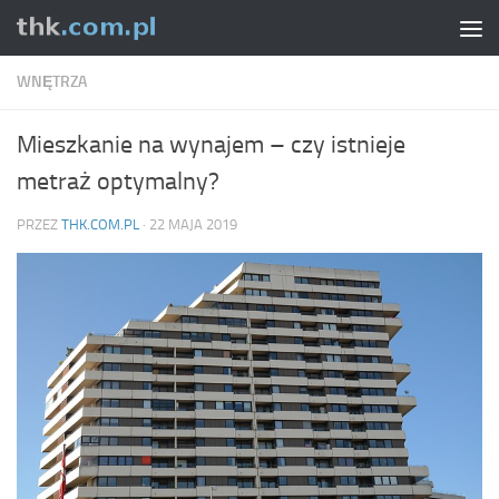
Skip to content
WNĘTRZA
Mieszkanie na wynajem – czy istnieje
metraż optymalny?
PRZEZ
THK.COM.PL
·
22 MAJA 2019