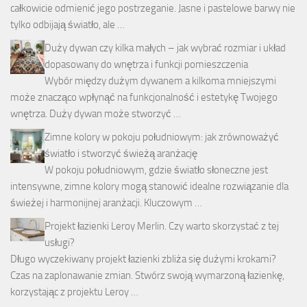
całkowicie odmienić jego postrzeganie. Jasne i pastelowe barwy nie
tylko odbijają światło, ale …
Duży dywan czy kilka małych – jak wybrać rozmiar i układ
dopasowany do wnętrza i funkcji pomieszczenia
Wybór między dużym dywanem a kilkoma mniejszymi
może znacząco wpłynąć na funkcjonalność i estetykę Twojego
wnętrza. Duży dywan może stworzyć …
Zimne kolory w pokoju południowym: jak zrównoważyć
światło i stworzyć świeżą aranżację
W pokoju południowym, gdzie światło słoneczne jest
intensywne, zimne kolory mogą stanowić idealne rozwiązanie dla
świeżej i harmonijnej aranżacji. Kluczowym …
Projekt łazienki Leroy Merlin. Czy warto skorzystać z tej
usługi?
Długo wyczekiwany projekt łazienki zbliża się dużymi krokami?
Czas na zaplonawanie zmian. Stwórz swoją wymarzoną łazienkę,
korzystając z projektu Leroy …