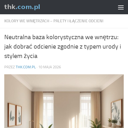
Skip to content
KOLORY WE WNĘTRZACH – PALETY I ŁĄCZENIE ODCIENI
Neutralna baza kolorystyczna we wnętrzu:
jak dobrać odcienie zgodnie z typem urody i
stylem życia
PRZEZ
THK.COM.PL
·
10 MAJA 2026