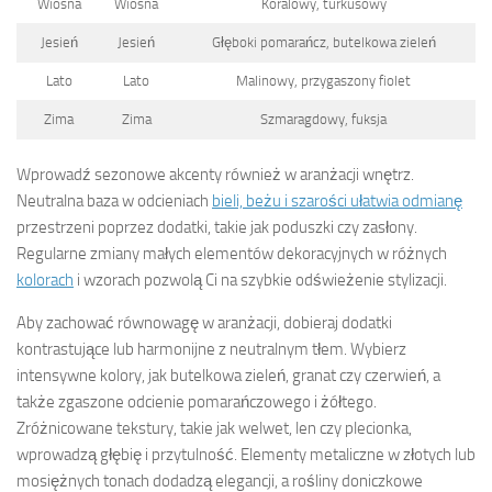
Wiosna
Wiosna
Koralowy, turkusowy
Jesień
Jesień
Głęboki pomarańcz, butelkowa zieleń
Lato
Lato
Malinowy, przygaszony fiolet
Zima
Zima
Szmaragdowy, fuksja
Wprowadź sezonowe akcenty również w aranżacji wnętrz.
Neutralna baza w odcieniach
bieli, beżu i szarości ułatwia odmianę
przestrzeni poprzez dodatki, takie jak poduszki czy zasłony.
Regularne zmiany małych elementów dekoracyjnych w różnych
kolorach
i wzorach pozwolą Ci na szybkie odświeżenie stylizacji.
Aby zachować równowagę w aranżacji, dobieraj dodatki
kontrastujące lub harmonijne z neutralnym tłem. Wybierz
intensywne kolory, jak butelkowa zieleń, granat czy czerwień, a
także zgaszone odcienie pomarańczowego i żółtego.
Zróżnicowane tekstury, takie jak welwet, len czy plecionka,
wprowadzą głębię i przytulność. Elementy metaliczne w złotych lub
mosiężnych tonach dodadzą elegancji, a rośliny doniczkowe