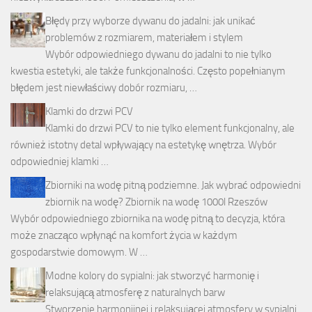
Błędy przy wyborze dywanu do jadalni: jak unikać
problemów z rozmiarem, materiałem i stylem
Wybór odpowiedniego dywanu do jadalni to nie tylko
kwestia estetyki, ale także funkcjonalności. Często popełnianym
błędem jest niewłaściwy dobór rozmiaru, …
Klamki do drzwi PCV
Klamki do drzwi PCV to nie tylko element funkcjonalny, ale
również istotny detal wpływający na estetykę wnętrza. Wybór
odpowiedniej klamki …
Zbiorniki na wodę pitną podziemne. Jak wybrać odpowiedni
zbiornik na wodę? Zbiornik na wodę 1000l Rzeszów
Wybór odpowiedniego zbiornika na wodę pitną to decyzja, która
może znacząco wpłynąć na komfort życia w każdym
gospodarstwie domowym. W …
Modne kolory do sypialni: jak stworzyć harmonię i
relaksującą atmosferę z naturalnych barw
Stworzenie harmonijnej i relaksującej atmosfery w sypialni