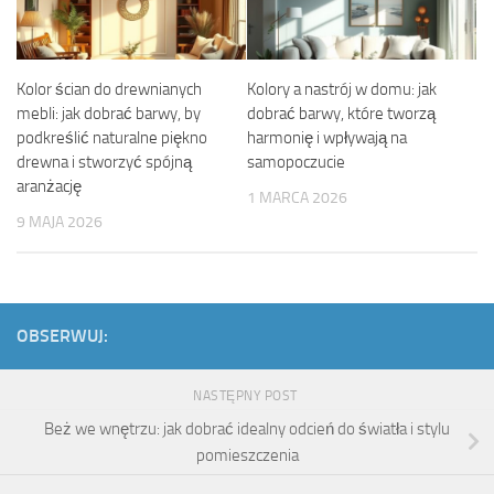
Kolor ścian do drewnianych
Kolory a nastrój w domu: jak
mebli: jak dobrać barwy, by
dobrać barwy, które tworzą
podkreślić naturalne piękno
harmonię i wpływają na
drewna i stworzyć spójną
samopoczucie
aranżację
1 MARCA 2026
9 MAJA 2026
OBSERWUJ:
NASTĘPNY POST
Beż we wnętrzu: jak dobrać idealny odcień do światła i stylu
pomieszczenia