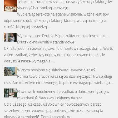
Terakota na ścianie w salonie: jak łączyć kolory i faktury, by
stworzyć harmonijną aranżację
Wybierając terakotę na ścianę w salonie, ważne jest, aby
odpowiednio dobrać kolory i faktury, które stworzą harmonijną
całość. Najlepiej sprawdzą …
Wymiary okien Drutex. W poszukiwaniu idealnych okien.
Drutex okna wymiary standardowe
Okna to jeden z najważniejszych elementów naszego domu. Warto
zatem zadbać, żeby były odpowiednio dopasowane i spełniały
wszystkie nasze wymagania. …
W czym powinno się składować i wywozić gruz?
Remontowe prace nieraz są bardzo męczące i trwają długi
czas. Nie ma w tym nic dziwnego, to prace wymagające wielkiego …
Nawiewnik podokienny. Jak zadbać o dobrą wentylację w
mieszkaniu? Nawiewnik okienny Aereco
Od dłuższego już czasu użytkownicy nowoczesnych, bardzo
szczelnych okien zauważają problemy, jakie niesie za sobą ta
niezwykła szczelność. Pomieszczenia, w …