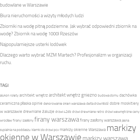
budowlane w Warszawie
Biura nieruchomości a wizyty młodych ludzi
Zbiorniki na wodę pitną podziemne. Jak wybrać odpowiedni zbiornik na
wodę? Zbiornik na wodę 1000l Rzeszów
Najpopularniejsze usterki lodówek
Dlaczego warto wybrać MZM Martech? Profesjonalizm w organizacji
ruchu.
TAGI
architekt wnętrz gniezno
architekt wnętrz
dachówka
alukon rolety
budowa domu
ceramiczna płaska opinie
dobre moskitiery
dekorowanie okien warszawa
delta drzwi łódź
w warszawie
drewniane żaluzje
drzwi 42db
drzwi drewniane retro
drzwi wewnętrzne ceny
firany warszawa
firany zasłony warszawa
wrocław
firany i zasłony
jasna
markizy
markizy okienne Warszawa
sypialnia na poddaszu
klamki do drzwi pcv
okienne w Warszawie
markizy warszawa