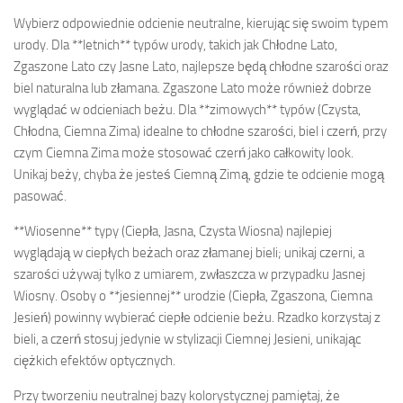
Wybierz odpowiednie odcienie neutralne, kierując się swoim typem
urody. Dla **letnich** typów urody, takich jak Chłodne Lato,
Zgaszone Lato czy Jasne Lato, najlepsze będą chłodne szarości oraz
biel naturalna lub złamana. Zgaszone Lato może również dobrze
wyglądać w odcieniach beżu. Dla **zimowych** typów (Czysta,
Chłodna, Ciemna Zima) idealne to chłodne szarości, biel i czerń, przy
czym Ciemna Zima może stosować czerń jako całkowity look.
Unikaj beży, chyba że jesteś Ciemną Zimą, gdzie te odcienie mogą
pasować.
**Wiosenne** typy (Ciepła, Jasna, Czysta Wiosna) najlepiej
wyglądają w ciepłych beżach oraz złamanej bieli; unikaj czerni, a
szarości używaj tylko z umiarem, zwłaszcza w przypadku Jasnej
Wiosny. Osoby o **jesiennej** urodzie (Ciepła, Zgaszona, Ciemna
Jesień) powinny wybierać ciepłe odcienie beżu. Rzadko korzystaj z
bieli, a czerń stosuj jedynie w stylizacji Ciemnej Jesieni, unikając
ciężkich efektów optycznych.
Przy tworzeniu neutralnej bazy kolorystycznej pamiętaj, że