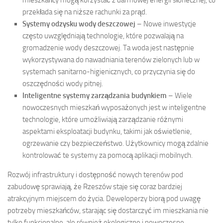
mieszkańcy mogą korzystać z darmowej energii słonecznej, co
przekłada się na niższe rachunki za prąd.
Systemy odzysku wody deszczowej
– Nowe inwestycje
często uwzględniają technologie, które pozwalają na
gromadzenie wody deszczowej. Ta woda jest następnie
wykorzystywana do nawadniania terenów zielonych lub w
systemach sanitarno-higienicznych, co przyczynia się do
oszczędności wody pitnej.
Inteligentne systemy zarządzania budynkiem
– Wiele
nowoczesnych mieszkań wyposażonych jest w inteligentne
technologie, które umożliwiają zarządzanie różnymi
aspektami eksploatacji budynku, takimi jak oświetlenie,
ogrzewanie czy bezpieczeństwo. Użytkownicy mogą zdalnie
kontrolować te systemy za pomocą aplikacji mobilnych.
Rozwój infrastruktury i dostępność nowych terenów pod
zabudowę sprawiają, że Rzeszów staje się coraz bardziej
atrakcyjnym miejscem do życia. Deweloperzy biorą pod uwagę
potrzeby mieszkańców, starając się dostarczyć im mieszkania nie
tylko funkcjonalne, ale również ekologiczne i nowoczesne.