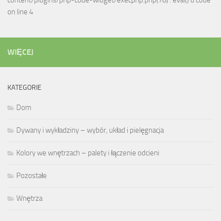
content/plugins/php-code-widget/execphp.php(78) : eval()'d code
on line 4
WIĘCEJ
KATEGORIE
Dom
Dywany i wykładziny – wybór, układ i pielęgnacja
Kolory we wnętrzach – palety i łączenie odcieni
Pozostałe
Wnętrza