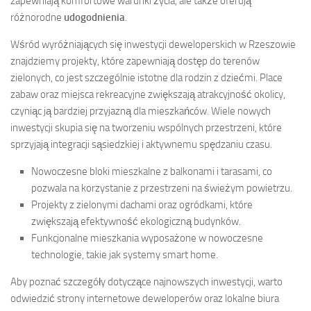
zapewniają komfortowe warunki życia, ale także oferują
różnorodne
udogodnienia
.
Wśród wyróżniających się inwestycji deweloperskich w Rzeszowie
znajdziemy projekty, które zapewniają dostęp do terenów
zielonych, co jest szczególnie istotne dla rodzin z dziećmi. Place
zabaw oraz miejsca rekreacyjne zwiększają atrakcyjność okolicy,
czyniąc ją bardziej przyjazną dla mieszkańców. Wiele nowych
inwestycji skupia się na tworzeniu wspólnych przestrzeni, które
sprzyjają integracji sąsiedzkiej i aktywnemu spędzaniu czasu.
Nowoczesne bloki mieszkalne z balkonami i tarasami, co
pozwala na korzystanie z przestrzeni na świeżym powietrzu.
Projekty z zielonymi dachami oraz ogródkami, które
zwiększają efektywność ekologiczną budynków.
Funkcjonalne mieszkania wyposażone w nowoczesne
technologie, takie jak systemy smart home.
Aby poznać szczegóły dotyczące najnowszych inwestycji, warto
odwiedzić strony internetowe deweloperów oraz lokalne biura