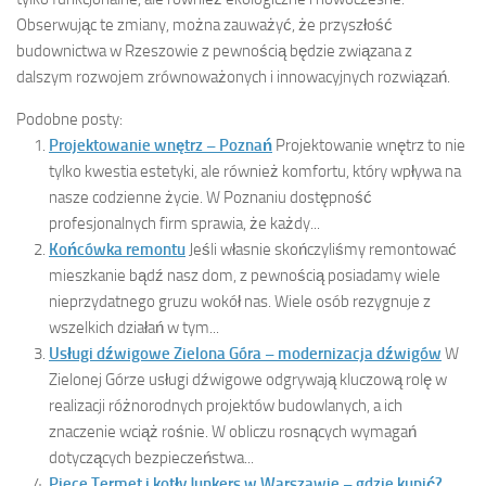
Obserwując te zmiany, można zauważyć, że przyszłość
budownictwa w Rzeszowie z pewnością będzie związana z
dalszym rozwojem zrównoważonych i innowacyjnych rozwiązań.
Podobne posty:
Projektowanie wnętrz – Poznań
Projektowanie wnętrz to nie
tylko kwestia estetyki, ale również komfortu, który wpływa na
nasze codzienne życie. W Poznaniu dostępność
profesjonalnych firm sprawia, że każdy...
Końcówka remontu
Jeśli własnie skończyliśmy remontować
mieszkanie bądź nasz dom, z pewnością posiadamy wiele
nieprzydatnego gruzu wokół nas. Wiele osób rezygnuje z
wszelkich działań w tym...
Usługi dźwigowe Zielona Góra – modernizacja dźwigów
W
Zielonej Górze usługi dźwigowe odgrywają kluczową rolę w
realizacji różnorodnych projektów budowlanych, a ich
znaczenie wciąż rośnie. W obliczu rosnących wymagań
dotyczących bezpieczeństwa...
Piece Termet i kotły Junkers w Warszawie – gdzie kupić?