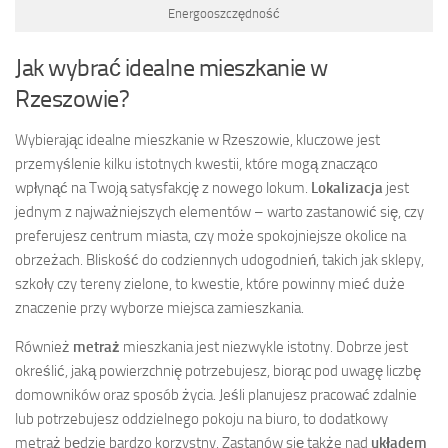
Energooszczędność
Jak wybrać idealne mieszkanie w
Rzeszowie?
Wybierając idealne mieszkanie w Rzeszowie, kluczowe jest
przemyślenie kilku istotnych kwestii, które mogą znacząco
wpłynąć na Twoją satysfakcję z nowego lokum.
Lokalizacja
jest
jednym z najważniejszych elementów – warto zastanowić się, czy
preferujesz centrum miasta, czy może spokojniejsze okolice na
obrzeżach. Bliskość do codziennych udogodnień, takich jak sklepy,
szkoły czy tereny zielone, to kwestie, które powinny mieć duże
znaczenie przy wyborze miejsca zamieszkania.
Również
metraż
mieszkania jest niezwykle istotny. Dobrze jest
określić, jaką powierzchnię potrzebujesz, biorąc pod uwagę liczbę
domowników oraz sposób życia. Jeśli planujesz pracować zdalnie
lub potrzebujesz oddzielnego pokoju na biuro, to dodatkowy
metraż będzie bardzo korzystny. Zastanów się także nad
układem