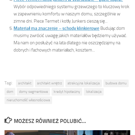
Wybór odpowiedniego systemu grzewczego to kluczowy krok
w zapewnieniu komfortu w naszym domu, szczególnie w
zimne dni. Piece Termet i kotły Junkers cieszą się...
Materiał ma znaczenie – schody klinkierowe
Budując dom
musimy zwrócić uwagę jakich materiałów będziemy używać.
Ma nam on posłużyć na lata dlatego nie oszczędzajmy na
dobrych i fachowych materiałach, kosztem...
Tagi:
architekt
architekt wnętrz
atrakcyjna lokalizacja
budowa domu
dom
domy segmentowe
kredyt hipoteczny
lokalizacja
nieruchomość własnościowa
MOŻESZ RÓWNIEŻ POLUBIĆ…