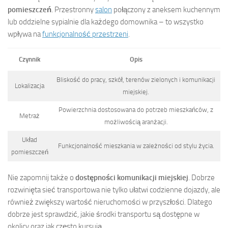
pomieszczeń
. Przestronny
salon
połączony z aneksem kuchennym
lub oddzielne sypialnie dla każdego domownika – to wszystko
wpływa na
funkcjonalność przestrzeni
.
Czynnik
Opis
Bliskość do pracy, szkół, terenów zielonych i komunikacji
Lokalizacja
miejskiej.
Powierzchnia dostosowana do potrzeb mieszkańców, z
Metraż
możliwością aranżacji.
Układ
Funkcjonalność mieszkania w zależności od stylu życia.
pomieszczeń
Nie zapomnij także o
dostępności komunikacji miejskiej
. Dobrze
rozwinięta sieć transportowa nie tylko ułatwi codzienne dojazdy, ale
również zwiększy wartość nieruchomości w przyszłości. Dlatego
dobrze jest sprawdzić, jakie środki transportu są dostępne w
okolicy oraz jak często kursują.