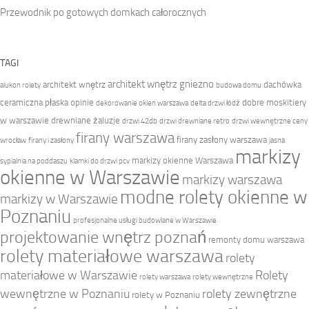
Przewodnik po gotowych domkach całorocznych
TAGI
architekt wnętrz gniezno
architekt wnętrz
dachówka
alukon rolety
budowa domu
ceramiczna płaska opinie
dobre moskitiery
dekorowanie okien warszawa
delta drzwi łódź
w warszawie
drewniane żaluzje
drzwi 42db
drzwi drewniane retro
drzwi wewnętrzne ceny
firany warszawa
firany zasłony warszawa
wrocław
firany i zasłony
jasna
markizy
markizy okienne Warszawa
sypialnia na poddaszu
klamki do drzwi pcv
okienne w Warszawie
markizy warszawa
modne rolety okienne w
markizy w Warszawie
Poznaniu
profesjonalne usługi budowlane w Warszawie
projektowanie wnętrz poznań
remonty domu warszawa
rolety materiałowe warszawa
rolety
materiałowe w Warszawie
Rolety
rolety warszawa
rolety wewnętrzne
wewnętrzne w Poznaniu
rolety zewnętrzne
rolety w Poznaniu