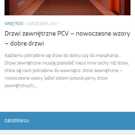
WNĘTRZA
4 WRZEŚNIA 2017
Drzwi zewnętrzne PCV – nowoczesne wzory
– dobre drzwi
Każdemu potrzebne są drzwi do domu czy do mieszkania.
Drzwi zewnętrzne muszą posiadać nieco inne cechy niż drzwi,
które są nam potrzebne do wewnątrz. drzwi zewnętrzne –
nowoczesne wzory Jeżeli zatem poszukujemy drzwi
zewnętrznych,...
OBSERWUJ: