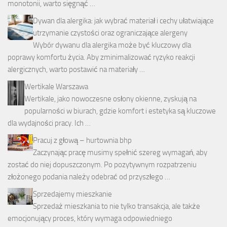
monotonii, warto sięgnąć …
Dywan dla alergika: jak wybrać materiał i cechy ułatwiające
utrzymanie czystości oraz ograniczające alergeny
Wybór dywanu dla alergika może być kluczowy dla
poprawy komfortu życia. Aby zminimalizować ryzyko reakcji
alergicznych, warto postawić na materiały …
Wertikale Warszawa
Wertikale, jako nowoczesne osłony okienne, zyskują na
popularności w biurach, gdzie komfort i estetyka są kluczowe
dla wydajności pracy. Ich …
Pracuj z głową – hurtownia bhp
Zaczynając pracę musimy spełnić szereg wymagań, aby
zostać do niej dopuszczonym. Po pozytywnym rozpatrzeniu
złożonego podania należy odebrać od przyszłego …
Sprzedajemy mieszkanie
Sprzedaż mieszkania to nie tylko transakcja, ale także
emocjonujący proces, który wymaga odpowiedniego