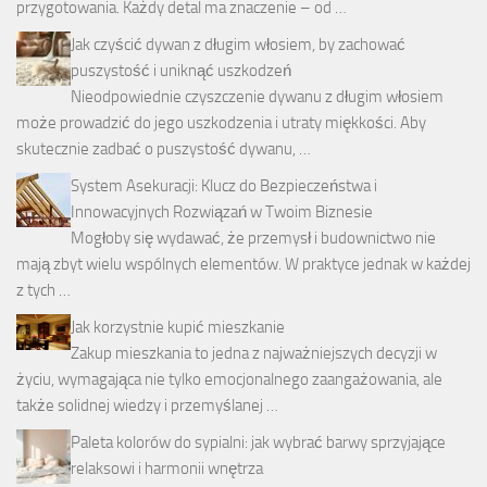
przygotowania. Każdy detal ma znaczenie – od …
Jak czyścić dywan z długim włosiem, by zachować
puszystość i uniknąć uszkodzeń
Nieodpowiednie czyszczenie dywanu z długim włosiem
może prowadzić do jego uszkodzenia i utraty miękkości. Aby
skutecznie zadbać o puszystość dywanu, …
System Asekuracji: Klucz do Bezpieczeństwa i
Innowacyjnych Rozwiązań w Twoim Biznesie
Mogłoby się wydawać, że przemysł i budownictwo nie
mają zbyt wielu wspólnych elementów. W praktyce jednak w każdej
z tych …
Jak korzystnie kupić mieszkanie
Zakup mieszkania to jedna z najważniejszych decyzji w
życiu, wymagająca nie tylko emocjonalnego zaangażowania, ale
także solidnej wiedzy i przemyślanej …
Paleta kolorów do sypialni: jak wybrać barwy sprzyjające
relaksowi i harmonii wnętrza