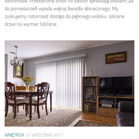
balkonowe. Przeszklone drzwi na balkon sprawiają bowiem, że
do pomieszczeń wpada więcej światła słonecznego. My
zyskujemy natomiast dostęp do pięknego widoku. szklane
drzwi na wymiar Szklane...
WNĘTRZA
21 WRZEŚNIA 2017