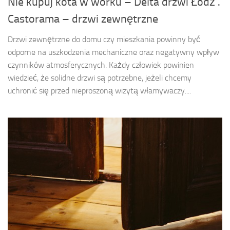
Nie kupuj kota w worku – Delta drzwi Łódź .
Castorama – drzwi zewnętrzne
Drzwi zewnętrzne do domu czy mieszkania powinny być
odporne na uszkodzenia mechaniczne oraz negatywny wpływ
czynników atmosferycznych. Każdy człowiek powinien
wiedzieć, że solidne drzwi są potrzebne, jeżeli chcemy
uchronić się przed nieproszoną wizytą włamywaczy....