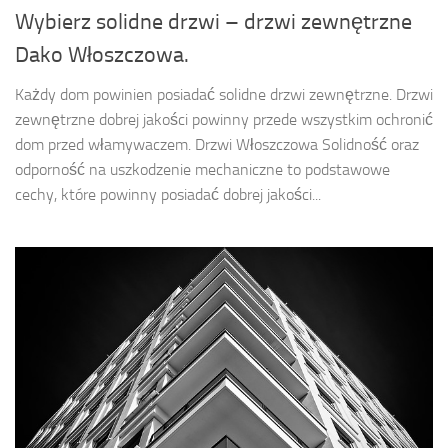
Wybierz solidne drzwi – drzwi zewnętrzne
Dako Włoszczowa.
Każdy dom powinien posiadać solidne drzwi zewnętrzne. Drzwi
zewnętrzne dobrej jakości powinny przede wszystkim ochronić
dom przed włamywaczem. Drzwi Włoszczowa Solidność oraz
odporność na uszkodzenie mechaniczne to podstawowe
cechy, które powinny posiadać dobrej jakości...