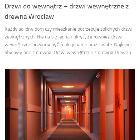
Drzwi do wewnątrz – drzwi wewnętrzne z
drewna Wrocław
Każdy solidny dom czy mieszkanie potrzebuje solidnych drzwi
zewnętrznych. Nie da się jednak ukryć, że również drzwi
wewnętrzne powinny być funkcjonalne oraz trwałe. Najlepiej,
aby były one z drewna. Drzwi wewnętrzne z drewna Drewno...