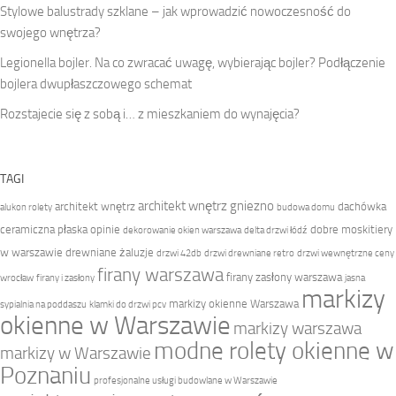
Stylowe balustrady szklane – jak wprowadzić nowoczesność do
swojego wnętrza?
Legionella bojler. Na co zwracać uwagę, wybierając bojler? Podłączenie
bojlera dwupłaszczowego schemat
Rozstajecie się z sobą i… z mieszkaniem do wynajęcia?
TAGI
architekt wnętrz gniezno
architekt wnętrz
dachówka
alukon rolety
budowa domu
ceramiczna płaska opinie
dobre moskitiery
dekorowanie okien warszawa
delta drzwi łódź
w warszawie
drewniane żaluzje
drzwi 42db
drzwi drewniane retro
drzwi wewnętrzne ceny
firany warszawa
firany zasłony warszawa
wrocław
firany i zasłony
jasna
markizy
markizy okienne Warszawa
sypialnia na poddaszu
klamki do drzwi pcv
okienne w Warszawie
markizy warszawa
modne rolety okienne w
markizy w Warszawie
Poznaniu
profesjonalne usługi budowlane w Warszawie