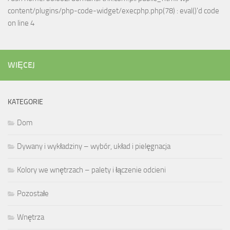
content/plugins/php-code-widget/execphp.php(78) : eval()'d code
on line 4
WIĘCEJ
KATEGORIE
Dom
Dywany i wykładziny – wybór, układ i pielęgnacja
Kolory we wnętrzach – palety i łączenie odcieni
Pozostałe
Wnętrza