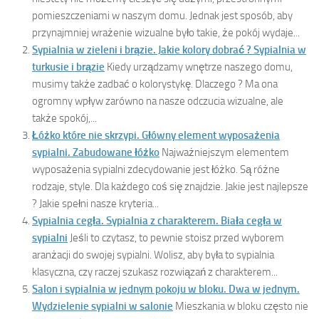
pomieszczeniami w naszym domu. Jednak jest sposób, aby
przynajmniej wrażenie wizualne było takie, że pokój wydaje...
Sypialnia w zieleni i brązie. Jakie kolory dobrać ? Sypialnia w
turkusie i brązie
Kiedy urządzamy wnętrze naszego domu,
musimy także zadbać o kolorystykę. Dlaczego ? Ma ona
ogromny wpływ zarówno na nasze odczucia wizualne, ale
także spokój,...
Łóżko które nie skrzypi. Główny element wyposażenia
sypialni. Zabudowane łóżko
Najważniejszym elementem
wyposażenia sypialni zdecydowanie jest łóżko. Są różne
rodzaje, style. Dla każdego coś się znajdzie. Jakie jest najlepsze
? Jakie spełni nasze kryteria...
Sypialnia cegła. Sypialnia z charakterem. Biała cegła w
sypialni
Jeśli to czytasz, to pewnie stoisz przed wyborem
aranżacji do swojej sypialni. Wolisz, aby była to sypialnia
klasyczna, czy raczej szukasz rozwiązań z charakterem...
Salon i sypialnia w jednym pokoju w bloku. Dwa w jednym.
Wydzielenie sypialni w salonie
Mieszkania w bloku często nie