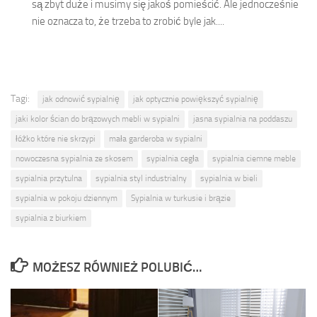
są zbyt duże i musimy się jakoś pomieścić. Ale jednocześnie
nie oznacza to, że trzeba to zrobić byle jak....
Tagi:
jak odnowić sypialnię
jak optycznie powiększyć sypialnię
jaki kolor ścian do brązowych mebli w sypialni
jasna sypialnia na poddaszu
łóżko które nie skrzypi
mała garderoba w sypialni
nowoczesna sypialnia ze skosem
sypialnia cegła
sypialnia ciemne meble
sypialnia przytulna
sypialnia styl industrialny
sypialnia w bieli
sypialnia w pokoju dziennym
Sypialnia w turkusie i brązie
sypialnia z biurkiem
MOŻESZ RÓWNIEŻ POLUBIĆ…