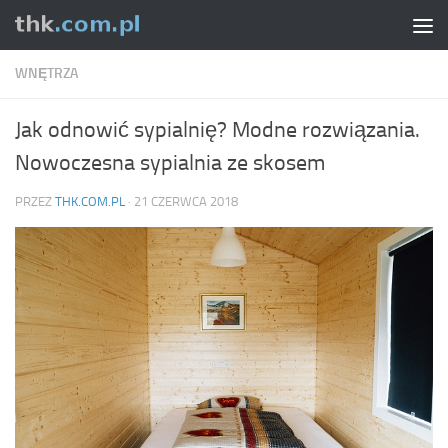
Skip to content
WNĘTRZA
Jak odnowić sypialnię? Modne rozwiązania.
Nowoczesna sypialnia ze skosem
PRZEZ
THK.COM.PL
·
21 CZERWCA 2018