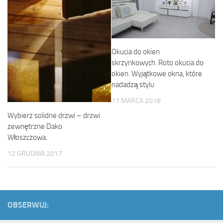
Okucia do okien
skrzynkowych. Roto okucia do
okien. Wyjątkowe okna, które
nadadzą stylu
17 MARCA 2018
Wybierz solidne drzwi – drzwi
zewnętrzne Dako
Włoszczowa.
12 GRUDNIA 2017
OBSERWUJ: