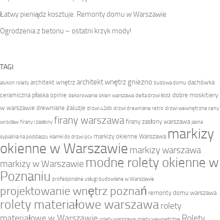
Łatwy pieniądz kosztuje. Remonty domu w Warszawie
Ogrodzenia z betonu – ostatni krzyk mody!
TAGI
architekt wnętrz gniezno
architekt wnętrz
dachówka
alukon rolety
budowa domu
ceramiczna płaska opinie
dobre moskitiery
dekorowanie okien warszawa
delta drzwi łódź
w warszawie
drewniane żaluzje
drzwi 42db
drzwi drewniane retro
drzwi wewnętrzne ceny
firany warszawa
firany zasłony warszawa
wrocław
firany i zasłony
jasna
markizy
markizy okienne Warszawa
sypialnia na poddaszu
klamki do drzwi pcv
okienne w Warszawie
markizy warszawa
modne rolety okienne w
markizy w Warszawie
Poznaniu
profesjonalne usługi budowlane w Warszawie
projektowanie wnętrz poznań
remonty domu warszawa
rolety materiałowe warszawa
rolety
materiałowe w Warszawie
Rolety
rolety warszawa
rolety wewnętrzne