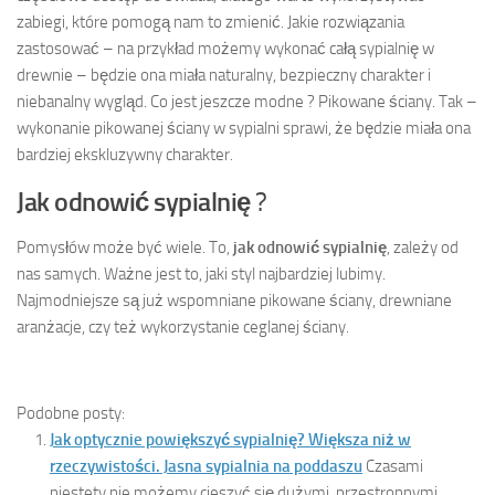
zabiegi, które pomogą nam to zmienić. Jakie rozwiązania
zastosować – na przykład możemy wykonać całą sypialnię w
drewnie – będzie ona miała naturalny, bezpieczny charakter i
niebanalny wygląd. Co jest jeszcze modne ? Pikowane ściany. Tak –
wykonanie pikowanej ściany w sypialni sprawi, że będzie miała ona
bardziej ekskluzywny charakter.
Jak odnowić sypialnię
?
Pomysłów może być wiele. To,
jak odnowić sypialnię
, zależy od
nas samych. Ważne jest to, jaki styl najbardziej lubimy.
Najmodniejsze są już wspomniane pikowane ściany, drewniane
aranżacje, czy też wykorzystanie ceglanej ściany.
Podobne posty:
Jak optycznie powiększyć sypialnię? Większa niż w
rzeczywistości. Jasna sypialnia na poddaszu
Czasami
niestety nie możemy cieszyć się dużymi, przestronnymi