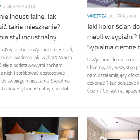
A
3 SIERPNIA 2018
nie industrialne. Jak
WNĘTRZA
30 LIPCA 2018
Jaki kolor ścian 
ić takie mieszkanie?
mebli w sypialni? 
nia styl industrialny
Sypialnia ciemne 
e różnych styli urządzania mieszkań,
mi nie wiadomo jaki wybrać. Warto
Urządzanie domu to nie 
ć się z podstawowymi cechami
Chcemy, aby wszystko poł
z nich i spróbować dostosować
nam oszałamiający efekt.
do swojego mieszkania. Sypialnia
dokonać ? Jak połączyć k
strialny Styl industrialny narodził...
ścian ? Co jest najlepszy