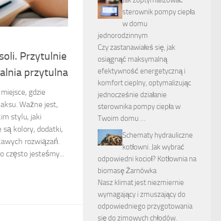
Jak zoptymalizować
sterownik pompy ciepła
w domu
jednorodzinnym
Czy zastanawiałeś się, jak
soli. Przytulnie
osiągnąć maksymalną
ialnia przytulna
efektywność energetyczną i
komfort cieplny, optymalizując
 miejsce, gdzie
jednocześnie działanie
aksu. Ważne jest,
sterownika pompy ciepła w
m stylu, jaki
Twoim domu …
 są kolory, dodatki,
Schematy hydrauliczne
ekawych rozwiązań.
kotłowni. Jak wybrać
o często jesteśmy...
odpowiedni kocioł? Kotłownia na
biomasę Żarnówka
Nasz klimat jest niezmiernie
wymagający i zmuszający do
odpowiedniego przygotowania
się do zimowych chłodów.