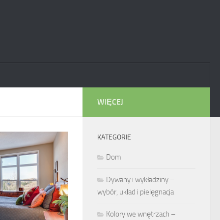
WIĘCEJ
KATEGORIE
Dom
Dywany i wykładziny –
wybór, układ i pielęgnacja
Kolory we wnętrzach –