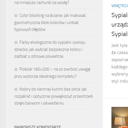
na mniejsze rachunki za wodę?
WNĘTRZ
Sypial
Color blocking na ścianie: jak malować
geometryczne bloki kolorów i unikać
urządz
typowych błędów
Sypial
Farby ekologiczne do sypialni i pokoju
Jest tyl
dziecka: jak wybrać bezpieczne kolory i
że czasa
zadbać o zdrowe powietrze
zapozna
każdego 
Pościel 160×200 – na co zwrócić uwagę
wybrany 
przy wyborze idealnego kompletu?
styl indu
Kolory do ciemnej kuchni bez okna: jak
rozjaśnić i optycznie powiększyć przestrzeń
dzięki barwom i oświetleniu
NAJNOWSZE KOMENTARZE