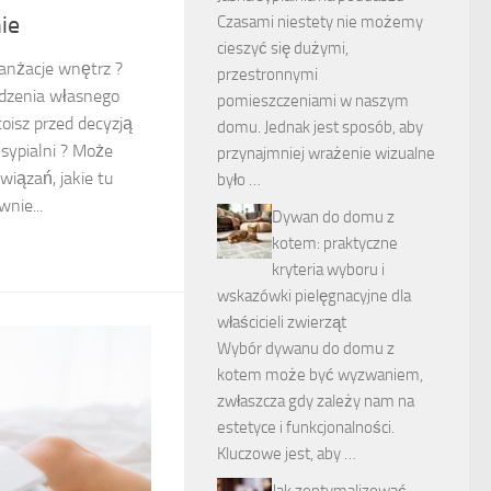
ie
Czasami niestety nie możemy
cieszyć się dużymi,
ranżacje wnętrz ?
przestronnymi
ządzenia własnego
pomieszczeniami w naszym
oisz przed decyzją
domu. Jednak jest sposób, aby
sypialni ? Może
przynajmniej wrażenie wizualne
związań, jakie tu
było …
nie...
Dywan do domu z
kotem: praktyczne
kryteria wyboru i
wskazówki pielęgnacyjne dla
właścicieli zwierząt
Wybór dywanu do domu z
kotem może być wyzwaniem,
zwłaszcza gdy zależy nam na
estetyce i funkcjonalności.
Kluczowe jest, aby …