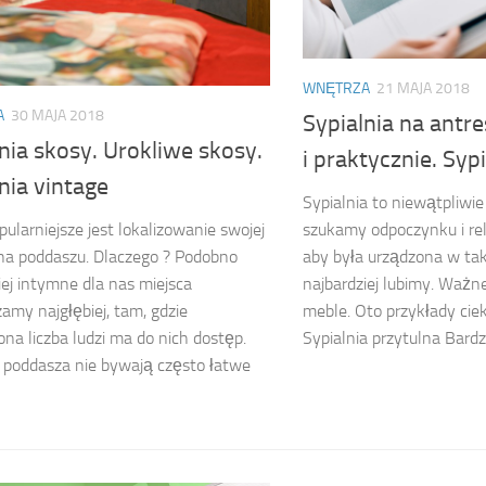
WNĘTRZA
21 MAJA 2018
A
30 MAJA 2018
Sypialnia na antre
nia skosy. Urokliwe skosy.
i praktycznie. Syp
nia vintage
Sypialnia to niewątpliwie
szukamy odpoczynku i rel
pularniejsze jest lokalizowanie swojej
aby była urządzona w taki
 na poddaszu. Dlaczego ? Podobno
najbardziej lubimy. Ważne
iej intymne dla nas miejsca
meble. Oto przykłady ci
amy najgłębiej, tam, gdzie
Sypialnia przytulna Bardz
ona liczba ludzi ma do nich dostęp.
 poddasza nie bywają często łatwe