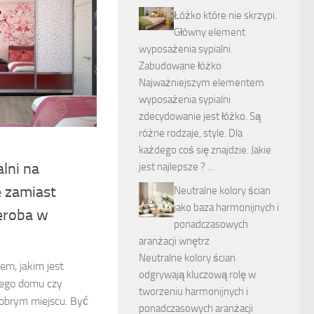
Łóżko które nie skrzypi.
Główny element
wyposażenia sypialni.
Zabudowane łóżko
Najważniejszym elementem
wyposażenia sypialni
zdecydowanie jest łóżko. Są
różne rodzaje, style. Dla
każdego coś się znajdzie. Jakie
lni na
jest najlepsze ? …
 zamiast
Neutralne kolory ścian
jako baza harmonijnych i
eroba w
ponadczasowych
aranżacji wnętrz
Neutralne kolory ścian
em, jakim jest
odgrywają kluczową rolę w
jego domu czy
tworzeniu harmonijnych i
dobrym miejscu. Być
ponadczasowych aranżacji