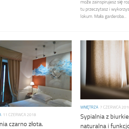
może zainspirujesz się ro
tu przeczytasz i wykorzy
lokum. Mała garderoba...
WNĘTRZA
7 CZERWCA 201
A
11 CZERWCA 2018
Sypialnia z biurki
nia czarno złota.
naturalna i funkcj