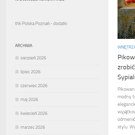
thk Polska Poznań - dodatki
ARCHIWA
WNĘTRZ
Pikowa
sierpień 2026
zrobić
lipiec 2026
Sypial
czerwiec 2026
Pikowana
modny tr
maj 2026
elegancki
wyjątko
kwiecień 2026
odmienić
stylu. W
marzec 2026