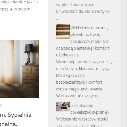
związaniami, o jakich
wnętrz. Stanowią one
stasz je w swoim
uniwersalne tło, które nie tylko
…
Wykładzina na schody:
jak wybrać trwały i
bezpieczny materiał z
dbałością o estetykę i komfort
użytkowania
Wybór odpowiedniej wykładziny
na schody to kluczowa decyzja,
która wpływa na
bezpieczeństwo i komfort
codziennego użytkowania.
Warto zwrócić uwagę na …
Jak optycznie
8
powiększyć sypialnię?
em. Sypialnia
Większa niż w rzeczywistości.
onalna.
Jasna sypialnia na poddaszu