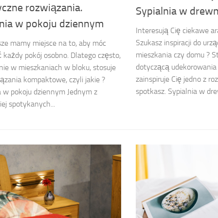
yczne rozwiązania.
Sypialnia w drewn
lnia w pokoju dziennym
Interesują Cię ciekawe a
Szukasz inspiracji do ur
sze mamy miejsce na to, aby móc
mieszkania czy domu ? St
ć każdy pokój osobno. Dlatego często,
dotyczącą udekorowania 
nie w mieszkaniach w bloku, stosuje
zainspiruje Cię jedno z ro
iązania kompaktowe, czyli jakie ?
spotkasz. Sypialnia w drew
a w pokoju dziennym Jednym z
iej spotykanych...