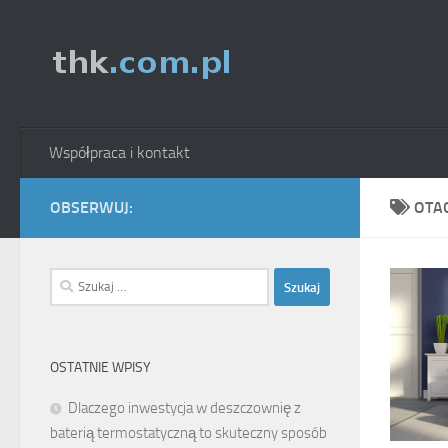
Skip to content
Współpraca i kontakt
OBSERWUJ:
OTA
Szukaj:
OSTATNIE WPISY
Dlaczego inwestycja w deszczownię z
baterią termostatyczną to skuteczny sposób