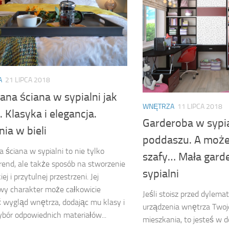
A
21 LIPCA 2018
na ściana w sypialni jak
WNĘTRZA
11 LIPCA 2018
. Klasyka i elegancja.
Garderoba w sypia
nia w bieli
poddaszu. A może
 ściana w sypialni to nie tylko
szafy… Mała gard
end, ale także sposób na stworzenie
sypialni
ej i przytulnej przestrzeni. Jej
wy charakter może całkowicie
Jeśli stoisz przed dylemat
 wygląd wnętrza, dodając mu klasy i
urządzenia wnętrza Two
ybór odpowiednich materiałów...
mieszkania, to jesteś w 