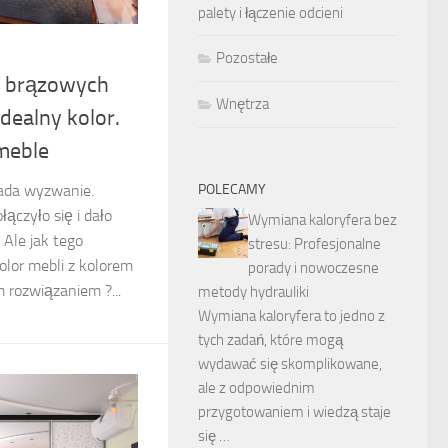
palety i łączenie odcieni
Pozostałe
do brązowych
Wnętrza
Idealny kolor.
meble
lada wyzwanie.
POLECAMY
ączyło się i dało
Wymiana kaloryfera bez
 Ale jak tego
stresu: Profesjonalne
olor mebli z kolorem
porady i nowoczesne
m rozwiązaniem ?...
metody hydrauliki
Wymiana kaloryfera to jedno z
tych zadań, które mogą
wydawać się skomplikowane,
ale z odpowiednim
przygotowaniem i wiedzą staje
się …