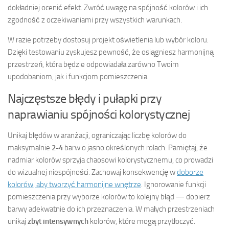
dokładniej ocenić efekt. Zwróć uwagę na spójność kolorów i ich
zgodność z oczekiwaniami przy wszystkich warunkach.
W razie potrzeby dostosuj projekt oświetlenia lub wybór koloru.
Dzięki testowaniu zyskujesz pewność, że osiągniesz harmonijną
przestrzeń, która będzie odpowiadała zarówno Twoim
upodobaniom, jak i funkcjom pomieszczenia.
Najczęstsze błędy i pułapki przy
naprawianiu spójności kolorystycznej
Unikaj błędów w aranżacji, ograniczając liczbę kolorów do
maksymalnie
2-4
barw o jasno określonych rolach. Pamiętaj, że
nadmiar kolorów sprzyja chaosowi kolorystycznemu, co prowadzi
do wizualnej niespójności. Zachowaj konsekwencję w
doborze
kolorów, aby tworzyć harmonijne wnętrze
. Ignorowanie funkcji
pomieszczenia przy wyborze kolorów to kolejny błąd — dobierz
barwy adekwatnie do ich przeznaczenia. W małych przestrzeniach
unikaj
zbyt intensywnych
kolorów, które mogą przytłoczyć.