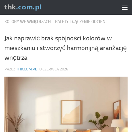
Skip to content
KOLORY WE WNĘTRZACH – PALETY I ŁĄCZENIE ODCIENI
Jak naprawić brak spójności kolorów w
mieszkaniu i stworzyć harmonijną aranżację
wnętrza
PRZEZ
THK.COM.PL
·
8 CZERWCA 2026