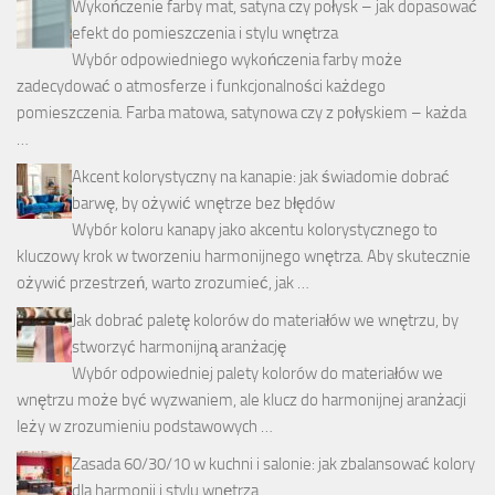
Wykończenie farby mat, satyna czy połysk – jak dopasować
efekt do pomieszczenia i stylu wnętrza
Wybór odpowiedniego wykończenia farby może
zadecydować o atmosferze i funkcjonalności każdego
pomieszczenia. Farba matowa, satynowa czy z połyskiem – każda
…
Akcent kolorystyczny na kanapie: jak świadomie dobrać
barwę, by ożywić wnętrze bez błędów
Wybór koloru kanapy jako akcentu kolorystycznego to
kluczowy krok w tworzeniu harmonijnego wnętrza. Aby skutecznie
ożywić przestrzeń, warto zrozumieć, jak …
Jak dobrać paletę kolorów do materiałów we wnętrzu, by
stworzyć harmonijną aranżację
Wybór odpowiedniej palety kolorów do materiałów we
wnętrzu może być wyzwaniem, ale klucz do harmonijnej aranżacji
leży w zrozumieniu podstawowych …
Zasada 60/30/10 w kuchni i salonie: jak zbalansować kolory
dla harmonii i stylu wnętrza