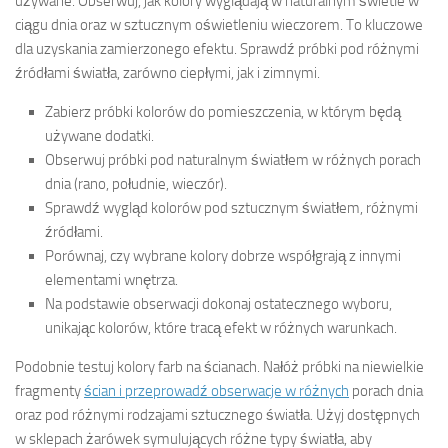
używane. Obserwuj, jak kolory wyglądają w naturalnym świetle w
ciągu dnia oraz w sztucznym oświetleniu wieczorem. To kluczowe
dla uzyskania zamierzonego efektu. Sprawdź próbki pod różnymi
źródłami światła, zarówno ciepłymi, jak i zimnymi.
Zabierz próbki kolorów do pomieszczenia, w którym będą
używane dodatki.
Obserwuj próbki pod naturalnym światłem w różnych porach
dnia (rano, południe, wieczór).
Sprawdź wygląd kolorów pod sztucznym światłem, różnymi
źródłami.
Porównaj, czy wybrane kolory dobrze współgrają z innymi
elementami wnętrza.
Na podstawie obserwacji dokonaj ostatecznego wyboru,
unikając kolorów, które tracą efekt w różnych warunkach.
Podobnie testuj kolory farb na ścianach. Nałóż próbki na niewielkie
fragmenty
ścian i przeprowadź obserwacje w różnych
porach dnia
oraz pod różnymi rodzajami sztucznego światła. Użyj dostępnych
w sklepach żarówek symulujących różne typy światła, aby