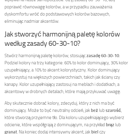
poprawić równowagę kolorów, a w przypadku zauważenia
dyskomfortu wróć do podstawowych kolorów bazowych,
eliminując nadmiar akcentów.
Jak stworzyć harmonijną paletę kolorów
według zasady 60-30-10?
Stwórz harmonijną paletę kolorów, stosując
zasadę 60-30-10
.
Podziel kolory na trzy kategorie: 60% to kolor dominujący, 30% kolor
uzupełniający, a 10% to akcent kolorystyczny. Kolor dominujący
wykorzystuj na większych powierzchniach, takich jak ściany czy
kanapy. Kolor uzupełniający zastosuj na meblach i dodatkach, a
akcentowy w drobnych detalach, które mają przykuwać uwagę.
Aby skutecznie dobrać kolory, zdecyduj, który z nich ma być
dominujący. Może to być neutralny odcień, jak
beż
lub
szarość
,
które stworzą przyjemne tło. Dla koloru uzupełniającego wybierz
odcienie, które współgrają z dominującym, na przykład
brąz
lub
granat
. Na koniec dodaj intensywny akcent, jak
biel
czy