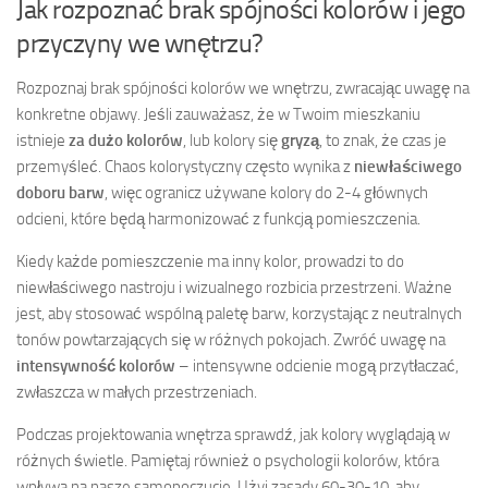
Jak rozpoznać brak spójności kolorów i jego
przyczyny we wnętrzu?
Rozpoznaj brak spójności kolorów we wnętrzu, zwracając uwagę na
konkretne objawy. Jeśli zauważasz, że w Twoim mieszkaniu
istnieje
za dużo kolorów
, lub kolory się
gryzą
, to znak, że czas je
przemyśleć. Chaos kolorystyczny często wynika z
niewłaściwego
doboru barw
, więc ogranicz używane kolory do 2-4 głównych
odcieni, które będą harmonizować z funkcją pomieszczenia.
Kiedy każde pomieszczenie ma inny kolor, prowadzi to do
niewłaściwego nastroju i wizualnego rozbicia przestrzeni. Ważne
jest, aby stosować wspólną paletę barw, korzystając z neutralnych
tonów powtarzających się w różnych pokojach. Zwróć uwagę na
intensywność kolorów
– intensywne odcienie mogą przytłaczać,
zwłaszcza w małych przestrzeniach.
Podczas projektowania wnętrza sprawdź, jak kolory wyglądają w
różnych świetle. Pamiętaj również o psychologii kolorów, która
wpływa na nasze samopoczucie. Użyj zasady 60-30-10, aby