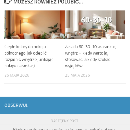
MOŻESZ RÓWNIEŻ POLUBIĆ…
Ciepłe kolory do pokoju
Zasada 60-30-10 w aranżacji
północnego: jak ocieplić i
wnętrz – kiedy warto ją
rozjaśnić wnętrze, unikając
stosować, a kiedy szukać
pułapek aranżacji
wyjątków
26 MAJA 2026
25 MAJA 2026
OBSERWUJ:
NASTĘPNY POST
Błędy przy doborze szarości na ściany: jak unikać pułapek i