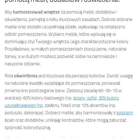
Aby
harmonizować wnętrze
za pomocą mebli, dodatków i
oświetlenia, pamiętaj o kilku kluczowych zasadach. Dobrze dobrane
meble oraz dodatki uzupełniają dzieło, wpływając na ostateczny
odbiór pomieszczenia. Wybierz meble, które wpisują się w
dominujący styl Twojego wnętrza i jego charakterystyczne kolory.
Przykładowo, w małych pomieszczeniach stosuj jasne, naturalne
barwy, a w dużych możesz pozwolić sobie na ciemniejsze i
nasycone odcienie.
Rola
oświetlenia
jest kluczowa dla percepcji kolorów. Zwróć uwagę
na naturalne światło wpadające do pomieszczenia, ponieważ
zmienia ono postrzeganie barw. Zastosuj zasadę 60-30-10 w
aranżacji: 60% koloru bazowego (np.
ściany, sofa), 30% koloru
uzupełniającego (np
. zasłony, fotel) oraz 10% akcentów (np.
poduszki, dekoracje). Dobierz meble, aby harmonizowały z
kolorami
ścian oraz dodatków, unikając kontrastów, które mogą zaburzać
spójność kolorystyczną.