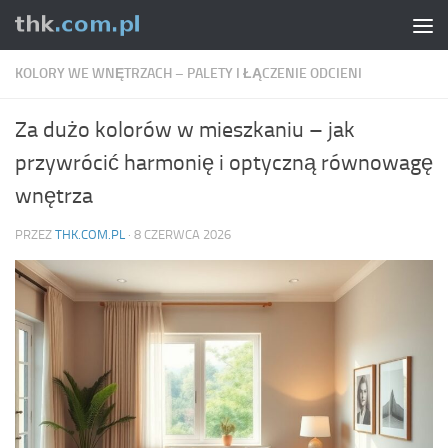
Skip to content
KOLORY WE WNĘTRZACH – PALETY I ŁĄCZENIE ODCIENI
Za dużo kolorów w mieszkaniu – jak
przywrócić harmonię i optyczną równowagę
wnętrza
PRZEZ
THK.COM.PL
·
8 CZERWCA 2026