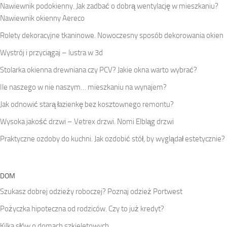
Nawiewnik podokienny. Jak zadbać o dobrą wentylację w mieszkaniu?
Nawiewnik okienny Aereco
Rolety dekoracyjne tkaninowe. Nowoczesny sposób dekorowania okien
Wystrój i przyciągaj – lustra w 3d
Stolarka okienna drewniana czy PCV? Jakie okna warto wybrać?
Ile naszego w nie naszym… mieszkaniu na wynajem?
Jak odnowić starą łazienkę bez kosztownego remontu?
Wysoka jakość drzwi – Vetrex drzwi. Nomi Elbląg drzwi
Praktyczne ozdoby do kuchni. Jak ozdobić stół, by wyglądał estetycznie?
DOM
Szukasz dobrej odzieży roboczej? Poznaj odzież Portwest
Pożyczka hipoteczna od rodziców. Czy to już kredyt?
Kilka słów o domach szkieletowych