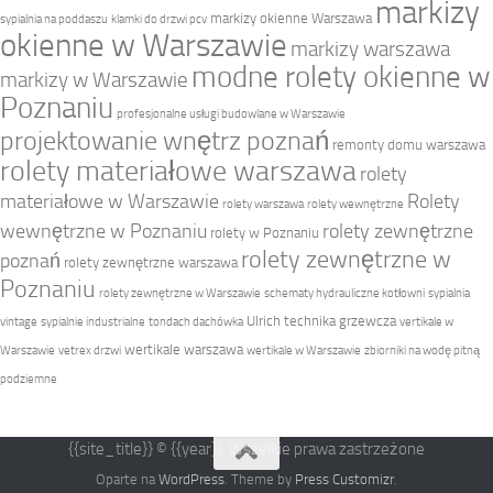
markizy
markizy okienne Warszawa
sypialnia na poddaszu
klamki do drzwi pcv
okienne w Warszawie
markizy warszawa
modne rolety okienne w
markizy w Warszawie
Poznaniu
profesjonalne usługi budowlane w Warszawie
projektowanie wnętrz poznań
remonty domu warszawa
rolety materiałowe warszawa
rolety
materiałowe w Warszawie
Rolety
rolety warszawa
rolety wewnętrzne
wewnętrzne w Poznaniu
rolety zewnętrzne
rolety w Poznaniu
rolety zewnętrzne w
poznań
rolety zewnętrzne warszawa
Poznaniu
rolety zewnętrzne w Warszawie
schematy hydrauliczne kotłowni
sypialnia
Ulrich technika grzewcza
vintage
sypialnie industrialne
tondach dachówka
vertikale w
wertikale warszawa
Warszawie
vetrex drzwi
wertikale w Warszawie
zbiorniki na wodę pitną
podziemne
{{site_title}} © {{year}}. Wszelkie prawa zastrzeżone
Oparte na
WordPress
. Theme by
Press Customizr
.