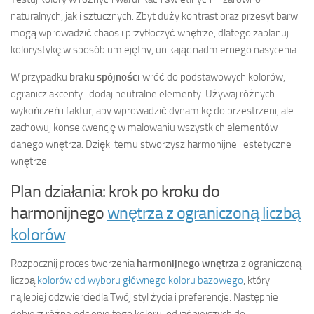
naturalnych, jak i sztucznych. Zbyt duży kontrast oraz przesyt barw
mogą wprowadzić chaos i przytłoczyć wnętrze, dlatego zaplanuj
kolorystykę w sposób umiejętny, unikając nadmiernego nasycenia.
W przypadku
braku spójności
wróć do podstawowych kolorów,
ogranicz akcenty i dodaj neutralne elementy. Używaj różnych
wykończeń i faktur, aby wprowadzić dynamikę do przestrzeni, ale
zachowuj konsekwencję w malowaniu wszystkich elementów
danego wnętrza. Dzięki temu stworzysz harmonijne i estetyczne
wnętrze.
Plan działania: krok po kroku do
harmonijnego
wnętrza z ograniczoną liczbą
kolorów
Rozpocznij proces tworzenia
harmonijnego wnętrza
z ograniczoną
liczbą
kolorów od wyboru głównego koloru bazowego
, który
najlepiej odzwierciedla Twój styl życia i preferencje. Następnie
dobierz różne odcienie tego koloru, od jaśniejszych do