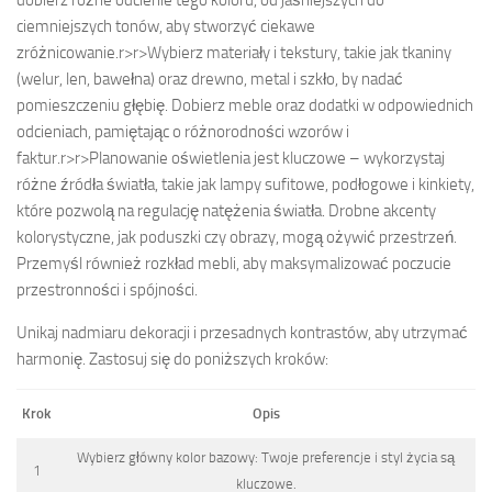
ciemniejszych tonów, aby stworzyć ciekawe
zróżnicowanie.
r>
r>Wybierz materiały i tekstury, takie jak tkaniny
(welur, len, bawełna) oraz drewno, metal i szkło, by nadać
pomieszczeniu głębię. Dobierz meble oraz dodatki w odpowiednich
odcieniach, pamiętając o różnorodności wzorów i
faktur.
r>
r>Planowanie oświetlenia jest kluczowe – wykorzystaj
różne źródła światła, takie jak lampy sufitowe, podłogowe i kinkiety,
które pozwolą na regulację natężenia światła. Drobne akcenty
kolorystyczne, jak poduszki czy obrazy, mogą ożywić przestrzeń.
Przemyśl również rozkład mebli, aby maksymalizować poczucie
przestronności i spójności.
Unikaj nadmiaru dekoracji i przesadnych kontrastów, aby utrzymać
harmonię. Zastosuj się do poniższych kroków:
Krok
Opis
Wybierz główny kolor bazowy: Twoje preferencje i styl życia są
1
kluczowe.