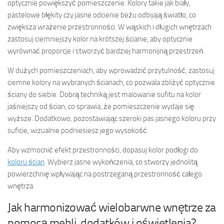
optycznie powiększyć pomieszczenie. Kolory takie jak biały,
pastelowe błękity czy jasne odcienie beżu odbijają światło, co
zwiększa wrażenie przestronności. W wąskich i długich wnętrzach
zastosuj ciemniejszy kolor na krótszej ścianie, aby optycznie
wyrównać proporcje i stworzyć bardziej harmonijną przestrzeń.
W dużych pomieszczeniach, aby wprowadzić przytulność, zastosuj
ciemne kolory na wybranych ścianach, co pozwala zbliżyć optycznie
ściany do siebie. Dobrą techniką jest malowanie sufitu na kolor
jaśniejszy od ścian, co sprawia, że pomieszczenie wydaje się
wyższe. Dodatkowo, pozostawiając szeroki pas jasnego koloru przy
suficie, wizualnie podniesiesz jego wysokość.
Aby wzmocnić efekt przestronności, dopasuj kolor podłogi do
koloru ścian
. Wybierz jasne wykończenia, co stworzy jednolitą
powierzchnię wpływając na postrzeganą przestronność całego
wnętrza.
Jak harmonizować wielobarwne wnętrze za
pomocą mebli, dodatków i oświetlenia?