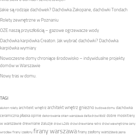
Jakie są rodzaje dachówek? Dachówka Zakopane, dachówki Tondach
Rolety zewnętrzne w Poznaniu
OZE naszą przyszłością – gazowe ogrzewacze wody
Dachówka karpiówka Creaton. Jak wybrać dachówki? Dachówka
karpiówka wymiary
Nowoczesne domy chroniące środowisko – indywidualne projekty
domów w Warszawie
Nowy tras w domu.
TAGI
architekt wnętrz gniezno
architekt wnętrz
dachówka
alukon rolety
budowa domu
ceramiczna płaska opinie
dobre moskitiery
dekorowanie okien warszawa
delta drzwi łódź
w warszawie
drewniane żaluzje
drzwi 42db
drzwi drewniane retro
drzwi wewnętrzne ceny
firany warszawa
firany zasłony warszawa
wrocław
firany i zasłony
jasna