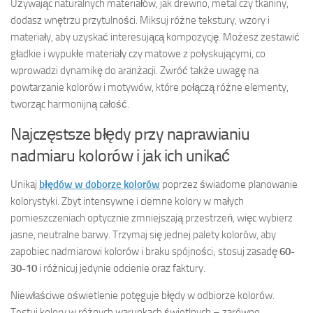
Używając naturalnych materiałów, jak drewno, metal czy tkaniny,
dodasz wnętrzu przytulności. Miksuj różne tekstury, wzory i
materiały, aby uzyskać interesującą kompozycję. Możesz zestawić
gładkie i wypukłe materiały czy matowe z połyskującymi, co
wprowadzi dynamikę do aranżacji. Zwróć także uwagę na
powtarzanie kolorów i motywów, które połączą różne elementy,
tworząc harmonijną całość.
Najczęstsze błędy przy naprawianiu
nadmiaru kolorów i jak ich unikać
Unikaj
błędów w doborze kolorów
poprzez świadome planowanie
kolorystyki. Zbyt intensywne i ciemne kolory w małych
pomieszczeniach optycznie zmniejszają przestrzeń, więc wybierz
jasne, neutralne barwy. Trzymaj się jednej palety kolorów, aby
zapobiec nadmiarowi kolorów i braku spójności; stosuj zasadę
60-
30-10
i różnicuj jedynie odcienie oraz faktury.
Niewłaściwe oświetlenie potęguje błędy w odbiorze kolorów.
Testuj kolory w różnych warunkach świetlnych – zarówno