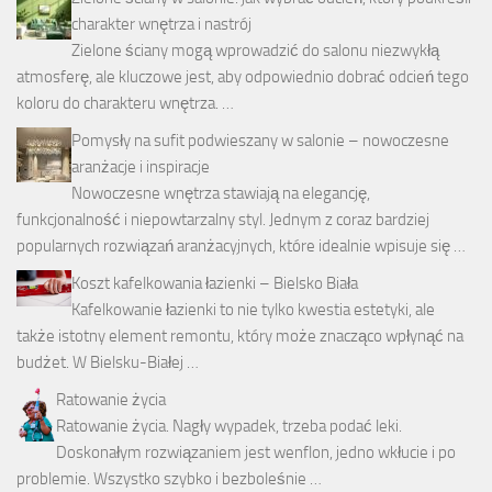
charakter wnętrza i nastrój
Zielone ściany mogą wprowadzić do salonu niezwykłą
atmosferę, ale kluczowe jest, aby odpowiednio dobrać odcień tego
koloru do charakteru wnętrza. …
Pomysły na sufit podwieszany w salonie – nowoczesne
aranżacje i inspiracje
Nowoczesne wnętrza stawiają na elegancję,
funkcjonalność i niepowtarzalny styl. Jednym z coraz bardziej
popularnych rozwiązań aranżacyjnych, które idealnie wpisuje się …
Koszt kafelkowania łazienki – Bielsko Biała
Kafelkowanie łazienki to nie tylko kwestia estetyki, ale
także istotny element remontu, który może znacząco wpłynąć na
budżet. W Bielsku-Białej …
Ratowanie życia
Ratowanie życia. Nagły wypadek, trzeba podać leki.
Doskonałym rozwiązaniem jest wenflon, jedno wkłucie i po
problemie. Wszystko szybko i bezboleśnie …