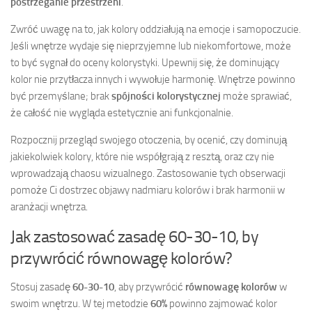
postrzeganie przestrzeni
.
Zwróć uwagę na to, jak kolory oddziałują na emocje i samopoczucie.
Jeśli wnętrze wydaje się nieprzyjemne lub niekomfortowe, może
to być sygnał do oceny kolorystyki. Upewnij się, że dominujący
kolor nie przytłacza innych i wywołuje harmonię. Wnętrze powinno
być przemyślane; brak
spójności kolorystycznej
może sprawiać,
że całość nie wygląda estetycznie ani funkcjonalnie.
Rozpocznij przegląd swojego otoczenia, by ocenić, czy dominują
jakiekolwiek kolory, które nie współgrają z resztą, oraz czy nie
wprowadzają chaosu wizualnego. Zastosowanie tych obserwacji
pomoże Ci dostrzec objawy nadmiaru kolorów i brak harmonii w
aranżacji wnętrza.
Jak zastosować zasadę 60-30-10, by
przywrócić równowagę kolorów?
Stosuj zasadę
60-30-10
, aby przywrócić
równowagę kolorów
w
swoim wnętrzu. W tej metodzie
60%
powinno zajmować kolor