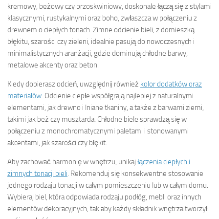
kremowy, beżowy czy brzoskwiniowy, doskonale łączą się z stylami
klasycznymi, rustykalnymi oraz boho, zwłaszcza w połączeniu z
drewnem o ciepłych tonach. Zimne odcienie bieli, z domieszką
błękitu, szarości czy zieleni, idealnie pasują do nowoczesnych i
minimalistycznych aranżacji, gdzie dominują chłodne barwy,
metalowe akcenty oraz beton.
Kiedy dobierasz odcień, uwzględnij również
kolor dodatków oraz
materiałów
. Odcienie ciepłe współgrają najlepiej z naturalnymi
elementami, jak drewno i lniane tkaniny, a także z barwami ziemi,
takimi jak beż czy musztarda. Chłodne biele sprawdzą się w
połączeniu z monochromatycznymi paletami i stonowanymi
akcentami, jak szarości czy błękit.
Aby zachować harmonię w wnętrzu, unikaj
łączenia ciepłych i
zimnych tonacji bieli
. Rekomenduj się konsekwentne stosowanie
jednego rodzaju tonacji w całym pomieszczeniu lub w całym domu.
Wybieraj biel, która odpowiada rodzaju podłóg, mebli oraz innych
elementów dekoracyjnych, tak aby każdy składnik wnętrza tworzył