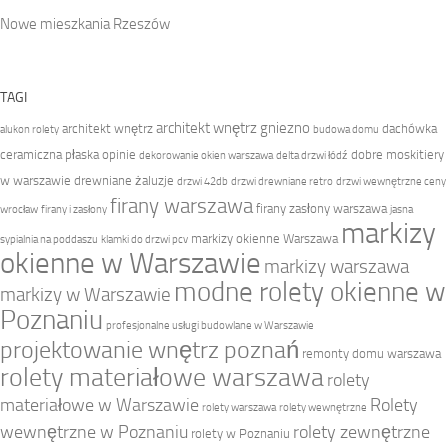
Nowe mieszkania Rzeszów
TAGI
architekt wnętrz gniezno
architekt wnętrz
dachówka
alukon rolety
budowa domu
ceramiczna płaska opinie
dobre moskitiery
dekorowanie okien warszawa
delta drzwi łódź
w warszawie
drewniane żaluzje
drzwi 42db
drzwi drewniane retro
drzwi wewnętrzne ceny
firany warszawa
firany zasłony warszawa
wrocław
firany i zasłony
jasna
markizy
markizy okienne Warszawa
sypialnia na poddaszu
klamki do drzwi pcv
okienne w Warszawie
markizy warszawa
modne rolety okienne w
markizy w Warszawie
Poznaniu
profesjonalne usługi budowlane w Warszawie
projektowanie wnętrz poznań
remonty domu warszawa
rolety materiałowe warszawa
rolety
materiałowe w Warszawie
Rolety
rolety warszawa
rolety wewnętrzne
wewnętrzne w Poznaniu
rolety zewnętrzne
rolety w Poznaniu