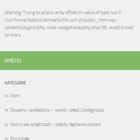
Warning: Trying to access array offset on value of type null in
/usr/home/boloo2/domains/thk.com.pl/public_html/wp-
content/plugins/php-code-widget/execphp.php(78) : eval()'d code
on line 4
WIĘCEJ
KATEGORIE
Dom
Dywany i wykładziny – wybór, układ i pielęgnacja
Kolory we wnętrzach – palety i łączenie odcieni
Pozostałe