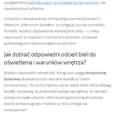
uwzględnienia
spójności barw, co prowadzi do harmonijnych
, ale
nieestetycznych efektów.
Unikaj też malowania ścian zimną bielą w pomieszczeniach z
chłodnym, północnym światłem, co potęguje uczucie surowości.
Ponadto, wybierz odpowiednie wykończenie farby — unikaj
satynowych w miejscach z nierównymi ścianami, ponieważ
podkreślają one niedoskonałości powierzchni.
Jak dobrać odpowiedni odcień bieli do
oświetlenia i warunków wnętrza?
Wybierz odpowiedni odcień bieli, biorąc pod uwagę
temperaturę
barwową
oświetlenia oraz naturalne światło w Twoim
pomieszczeniu. Do kuchni zastosuj jasne, lekkie biele, które odbijają
światło i sprawiają, że przestrzeń wydaje się większa. W salonach
postaw na ciepłe odcienie, które stworzą przytulną atmosferę i
dobrze komponują się z meblami w stylu vintage lub
nowoczesnym.