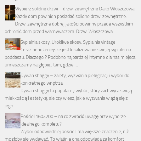
Wybierz solidne drzwi – drzwi zewnętrzne Dako Włoszczowa.
Każdy dom powinien posiadać solidne drzwi zewnętrzne.
Drzwi zewnętrzne dobrej jakości powinny przede wszystkim
ochronić dom przed włamywaczem. Drzwi Włoszczowa …
Sypialnia skosy. Urokliwe skosy. Sypialnia vintage
Coraz popularniejsze jest lokalizowanie swojej sypialni na
poddaszu. Dlaczego ? Podobno najbardziej intymne dla nas miejsca
umieszczamy najgłębiej, tam, gdzie …
Dywan shaggy – zalety, wyzwania pielęgnacji i wybór do
konkretnego wnętrza
Dywan shaggy to popularny wybór, który zachwyca swoją
miękkością i estetyką, ale czy wiesz, jakie wyzwania wiążą się z
jego …
Pościel 160×200 – na co zwrócić uwagę przy wyborze
idealnego kompletu?
Wybór odpowiedniej pościeli ma większe znaczenie, niż
mogłoby się wydawać. To właśnie ona odpowiada za komfort