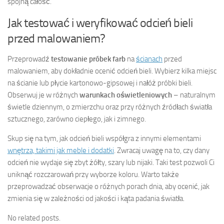
spójną całość.
Jak testować i weryfikować odcień bieli
przed malowaniem?
Przeprowadź
testowanie próbek farb
na
ścianach
przed
malowaniem, aby dokładnie ocenić odcień bieli. Wybierz kilka miejsc
na ścianie lub płycie kartonowo-gipsowej i nałóż próbki bieli.
Obserwuj je w różnych
warunkach oświetleniowych
– naturalnym
świetle dziennym, o zmierzchu oraz przy różnych źródłach światła
sztucznego, zarówno ciepłego, jak i zimnego.
Skup się na tym, jak odcień bieli współgra z innymi elementami
wnętrza, takimi jak meble i dodatki
. Zwracaj uwagę na to, czy dany
odcień nie wydaje się zbyt żółty, szary lub nijaki. Taki test pozwoli Ci
uniknąć rozczarowań przy wyborze koloru. Warto także
przeprowadzać obserwacje o różnych porach dnia, aby ocenić, jak
zmienia się w zależności od jakości i kąta padania światła.
No related posts.