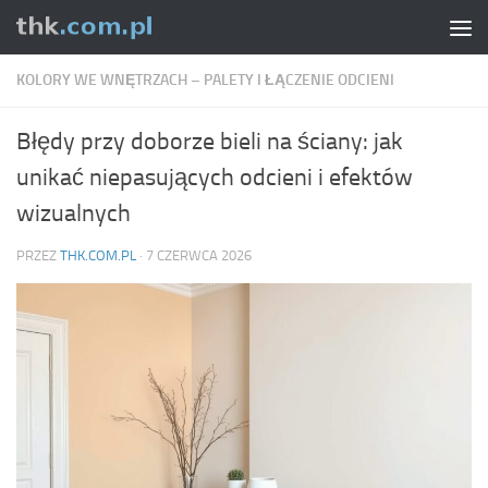
Skip to content
KOLORY WE WNĘTRZACH – PALETY I ŁĄCZENIE ODCIENI
Błędy przy doborze bieli na ściany: jak
unikać niepasujących odcieni i efektów
wizualnych
PRZEZ
THK.COM.PL
·
7 CZERWCA 2026