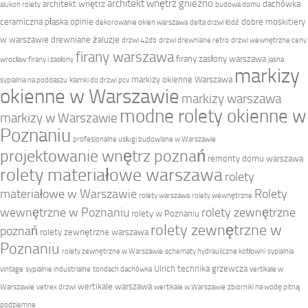
architekt wnętrz gniezno
architekt wnętrz
dachówka
alukon rolety
budowa domu
ceramiczna płaska opinie
dobre moskitiery
dekorowanie okien warszawa
delta drzwi łódź
w warszawie
drewniane żaluzje
drzwi 42db
drzwi drewniane retro
drzwi wewnętrzne ceny
firany warszawa
firany zasłony warszawa
wrocław
firany i zasłony
jasna
markizy
markizy okienne Warszawa
sypialnia na poddaszu
klamki do drzwi pcv
okienne w Warszawie
markizy warszawa
modne rolety okienne w
markizy w Warszawie
Poznaniu
profesjonalne usługi budowlane w Warszawie
projektowanie wnętrz poznań
remonty domu warszawa
rolety materiałowe warszawa
rolety
materiałowe w Warszawie
Rolety
rolety warszawa
rolety wewnętrzne
wewnętrzne w Poznaniu
rolety zewnętrzne
rolety w Poznaniu
rolety zewnętrzne w
poznań
rolety zewnętrzne warszawa
Poznaniu
rolety zewnętrzne w Warszawie
schematy hydrauliczne kotłowni
sypialnia
Ulrich technika grzewcza
vintage
sypialnie industrialne
tondach dachówka
vertikale w
wertikale warszawa
Warszawie
vetrex drzwi
wertikale w Warszawie
zbiorniki na wodę pitną
podziemne