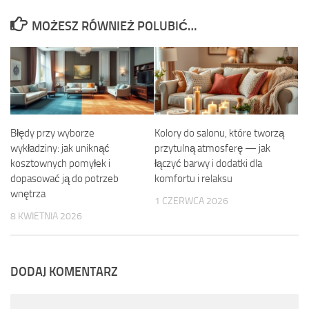
MOŻESZ RÓWNIEŻ POLUBIĆ…
Błędy przy wyborze
Kolory do salonu, które tworzą
wykładziny: jak uniknąć
przytulną atmosferę — jak
kosztownych pomyłek i
łączyć barwy i dodatki dla
dopasować ją do potrzeb
komfortu i relaksu
wnętrza
1 CZERWCA 2026
8 KWIETNIA 2026
DODAJ KOMENTARZ