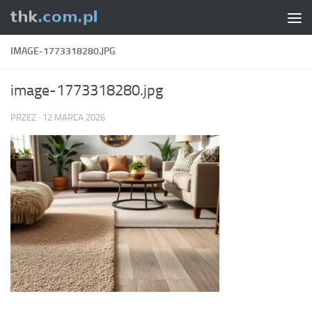
Skip to content
IMAGE-1773318280.JPG
image-1773318280.jpg
PRZEZ
·
12 MARCA 2026