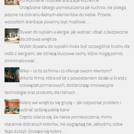
Funkcjonalne i stylowe aranżacje kuchenne
Urządzanie takiego pomieszczenia jak kuchnia, nie polega
jedynie na dobraniu ładnych elementów do siebie. Przede
wszystkim aranżacje powinny być możliwie …
Dywan do sypialni a alergie: jak wybrać i dbać o bezpieczne
dla zdrowia wnętrze
Wybór dywanu do sypialni może być szczególnie trudny dla
osób z alergiami, ale istnieją kluczowe cechy, które mogą pomóc
zminimalizować …
Wika – co to za firma i co oferuje swoim klientom?
Wika to firma, która od lat z powodzeniem działa w branży
rozwiązań pomiarowych, dostarczając innowacyjne
technologie oraz produkty dla różnych …
Kolory we wnętrzu się gryzą – jak rozpoznać problem i
wybrać spójną paletę barw
Często zdarza się, że nasze pomieszczenia, mimo
starannie dobranych kolorów, nie wyglądają tak, jakbyśmy sobie
tego życzyli. Gryzące się kolory …