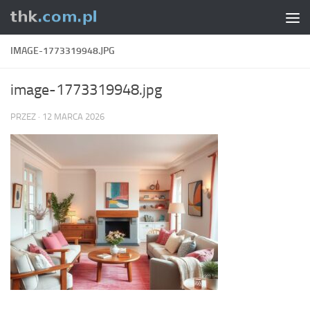
Skip to content
IMAGE-1773319948.JPG
image-1773319948.jpg
PRZEZ
·
12 MARCA 2026