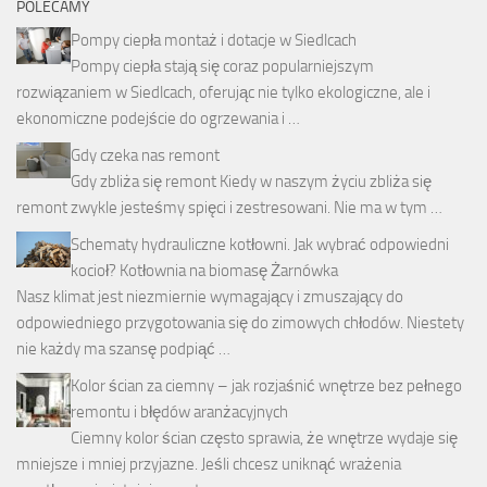
POLECAMY
Pompy ciepła montaż i dotacje w Siedlcach
Pompy ciepła stają się coraz popularniejszym
rozwiązaniem w Siedlcach, oferując nie tylko ekologiczne, ale i
ekonomiczne podejście do ogrzewania i …
Gdy czeka nas remont
Gdy zbliża się remont Kiedy w naszym życiu zbliża się
remont zwykle jesteśmy spięci i zestresowani. Nie ma w tym …
Schematy hydrauliczne kotłowni. Jak wybrać odpowiedni
kocioł? Kotłownia na biomasę Żarnówka
Nasz klimat jest niezmiernie wymagający i zmuszający do
odpowiedniego przygotowania się do zimowych chłodów. Niestety
nie każdy ma szansę podpiąć …
Kolor ścian za ciemny – jak rozjaśnić wnętrze bez pełnego
remontu i błędów aranżacyjnych
Ciemny kolor ścian często sprawia, że wnętrze wydaje się
mniejsze i mniej przyjazne. Jeśli chcesz uniknąć wrażenia