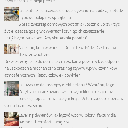
przytłoczenia, istnieją proste …
Jak skutecznie usuwać sierść z dywanu: narzędzia, metody
i typowe pułapki w sprzątaniu
Sierść zwierząt domowych potrafi skutecznie uprzykrzyć
życie, osadzając się w dywanach i czyniąc ich czyszczenie
uciążliwym zadaniem. Aby skutecznie poradzić …
Nie kupuj kota w worku – Delta drzwi Łódź . Castorama –
drzwi zewnętrzne
Drzwi zewnętrzne do domu czy mieszkania powinny być odporne
na uszkodzenia mechaniczne oraz negatywny wpływ czynników
atmosferycznych. Każdy człowiek powinien …
Jak uzyskać dekoracyjny efekt betonu? Wypróbuj tego.
Wnętrza zaaranżowane w surowym klimacie są coraz
bardziej popularne w naszym kraju. W ten sposób można w
domu lub mieszkaniu …
Layering dywanów: jak łączyć wzory, kolory i faktury dla
harmonii i komfortu wnętrza