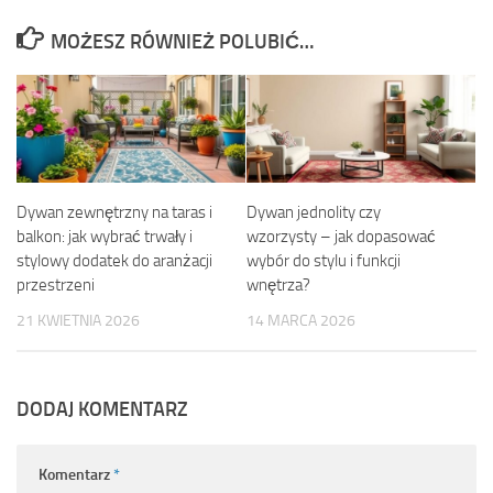
MOŻESZ RÓWNIEŻ POLUBIĆ…
Dywan zewnętrzny na taras i
Dywan jednolity czy
balkon: jak wybrać trwały i
wzorzysty – jak dopasować
stylowy dodatek do aranżacji
wybór do stylu i funkcji
przestrzeni
wnętrza?
21 KWIETNIA 2026
14 MARCA 2026
DODAJ KOMENTARZ
Komentarz
*