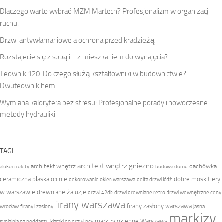
Dlaczego warto wybrać MZM Martech? Profesjonalizm w organizacji
ruchu.
Drzwi antywłamaniowe a ochrona przed kradzieżą
Rozstajecie się z sobą i… z mieszkaniem do wynajęcia?
Teownik 120. Do czego służą kształtowniki w budownictwie?
Dwuteownik hem
Wymiana kaloryfera bez stresu: Profesjonalne porady i nowoczesne
metody hydrauliki
TAGI
architekt wnętrz gniezno
architekt wnętrz
dachówka
alukon rolety
budowa domu
ceramiczna płaska opinie
dobre moskitiery
dekorowanie okien warszawa
delta drzwi łódź
w warszawie
drewniane żaluzje
drzwi 42db
drzwi drewniane retro
drzwi wewnętrzne ceny
firany warszawa
firany zasłony warszawa
wrocław
firany i zasłony
jasna
markizy
markizy okienne Warszawa
sypialnia na poddaszu
klamki do drzwi pcv