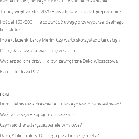
Kamień milowy nowego związku – wspólne mieszkanie
Trendy wnętrzarskie 2025 – jakie kolory i meble będą na topie?
Pościel 160×200 – na co zwrócić uwagę przy wyborze idealnego
kompletu?
Projekt łazienki Leroy Merlin. Czy warto skorzystać z tej usługi?
Pomysły na wyjątkową ścianę w salonie
Wybierz solidne drzwi – drzwi zewnętrzne Dako Włoszczowa.
Klamki do drzwi PCV
DOM
Domki letniskowe drewniane – dlaczego warto zainwestować?
Ważna decyzja – kupujemy mieszkanie
Czym się charakteryzują panele winylowe?
Dako, Alukon rolety. Do czego przydadzą się rolety?