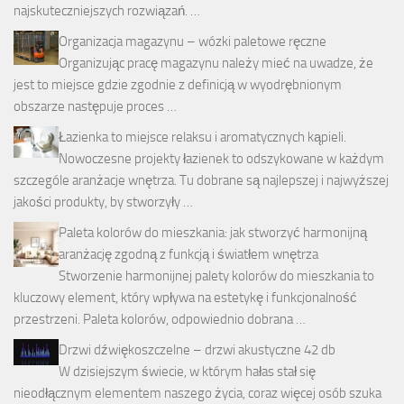
najskuteczniejszych rozwiązań. …
Organizacja magazynu – wózki paletowe ręczne
Organizując pracę magazynu należy mieć na uwadze, że
jest to miejsce gdzie zgodnie z definicją w wyodrębnionym
obszarze następuje proces …
Łazienka to miejsce relaksu i aromatycznych kąpieli.
Nowoczesne projekty łazienek to odszykowane w każdym
szczególe aranżacje wnętrza. Tu dobrane są najlepszej i najwyższej
jakości produkty, by stworzyły …
Paleta kolorów do mieszkania: jak stworzyć harmonijną
aranżację zgodną z funkcją i światłem wnętrza
Stworzenie harmonijnej palety kolorów do mieszkania to
kluczowy element, który wpływa na estetykę i funkcjonalność
przestrzeni. Paleta kolorów, odpowiednio dobrana …
Drzwi dźwiękoszczelne – drzwi akustyczne 42 db
W dzisiejszym świecie, w którym hałas stał się
nieodłącznym elementem naszego życia, coraz więcej osób szuka