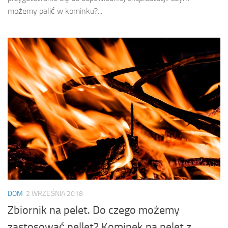
możemy palić w kominku?...
DOM
2 WRZEŚNIA 2018
Zbiornik na pelet. Do czego możemy
zastosować pellet? Kominek na pelet z