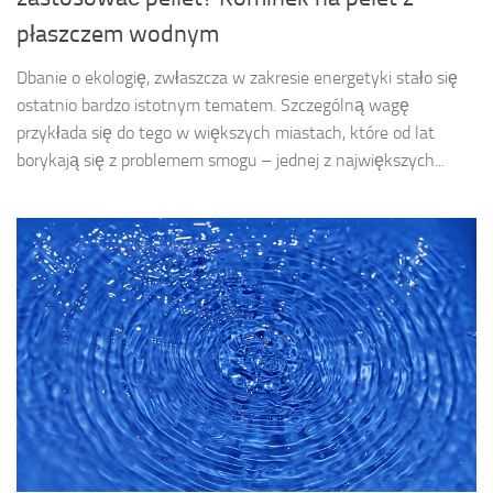
płaszczem wodnym
Dbanie o ekologię, zwłaszcza w zakresie energetyki stało się
ostatnio bardzo istotnym tematem. Szczególną wagę
przykłada się do tego w większych miastach, które od lat
borykają się z problemem smogu – jednej z największych...