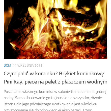
DOM
11 WRZEŚNIA 2018
Czym palić w kominku? Brykiet kominkowy
Pini Kay, piece na pelet z płaszczem wodnym
Posiadanie własnego kominka w salonie to marzenie niejednej
osoby. Samo zbudowanie go to jednak nie wszystko, równie
istotne dla jego późniejszego użytkowania jest właściwe
przygotowanie się do odpowiedniej eksploatacji. Czym