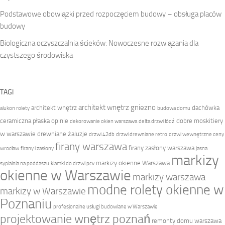
Podstawowe obowiązki przed rozpoczęciem budowy – obsługa placów
budowy
Biologiczna oczyszczalnia ścieków: Nowoczesne rozwiązania dla
czystszego środowiska
TAGI
architekt wnętrz gniezno
architekt wnętrz
dachówka
alukon rolety
budowa domu
ceramiczna płaska opinie
dobre moskitiery
dekorowanie okien warszawa
delta drzwi łódź
w warszawie
drewniane żaluzje
drzwi 42db
drzwi drewniane retro
drzwi wewnętrzne ceny
firany warszawa
firany zasłony warszawa
wrocław
firany i zasłony
jasna
markizy
markizy okienne Warszawa
sypialnia na poddaszu
klamki do drzwi pcv
okienne w Warszawie
markizy warszawa
modne rolety okienne w
markizy w Warszawie
Poznaniu
profesjonalne usługi budowlane w Warszawie
projektowanie wnętrz poznań
remonty domu warszawa