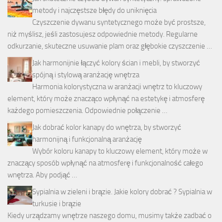
metody i najczęstsze błędy do uniknięcia
Czyszczenie dywanu syntetycznego może być prostsze,
niż myślisz, jeśli zastosujesz odpowiednie metody. Regularne
odkurzanie, skuteczne usuwanie plam oraz głębokie czyszczenie …
Jak harmonijnie łączyć kolory ścian i mebli, by stworzyć
spójną i stylową aranżację wnętrza
Harmonia kolorystyczna w aranżacji wnętrz to kluczowy
element, który może znacząco wpłynąć na estetykę i atmosferę
każdego pomieszczenia. Odpowiednie połączenie …
Jak dobrać kolor kanapy do wnętrza, by stworzyć
harmonijną i funkcjonalną aranżację
Wybór koloru kanapy to kluczowy element, który może w
znaczący sposób wpłynąć na atmosferę i funkcjonalność całego
wnętrza. Aby podjąć …
Sypialnia w zieleni i brązie. Jakie kolory dobrać ? Sypialnia w
turkusie i brązie
Kiedy urządzamy wnętrze naszego domu, musimy także zadbać o