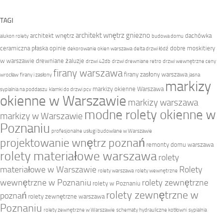
TAGI
architekt wnętrz gniezno
architekt wnętrz
dachówka
alukon rolety
budowa domu
ceramiczna płaska opinie
dobre moskitiery
dekorowanie okien warszawa
delta drzwi łódź
w warszawie
drewniane żaluzje
drzwi 42db
drzwi drewniane retro
drzwi wewnętrzne ceny
firany warszawa
firany zasłony warszawa
wrocław
firany i zasłony
jasna
markizy
markizy okienne Warszawa
sypialnia na poddaszu
klamki do drzwi pcv
okienne w Warszawie
markizy warszawa
modne rolety okienne w
markizy w Warszawie
Poznaniu
profesjonalne usługi budowlane w Warszawie
projektowanie wnętrz poznań
remonty domu warszawa
rolety materiałowe warszawa
rolety
materiałowe w Warszawie
Rolety
rolety warszawa
rolety wewnętrzne
wewnętrzne w Poznaniu
rolety zewnętrzne
rolety w Poznaniu
rolety zewnętrzne w
poznań
rolety zewnętrzne warszawa
Poznaniu
rolety zewnętrzne w Warszawie
schematy hydrauliczne kotłowni
sypialnia