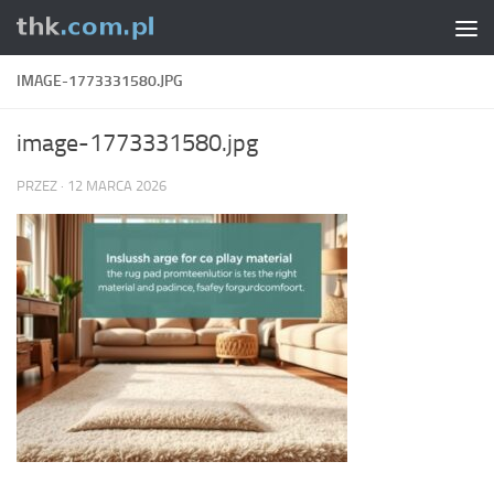
Skip to content
IMAGE-1773331580.JPG
image-1773331580.jpg
PRZEZ
·
12 MARCA 2026