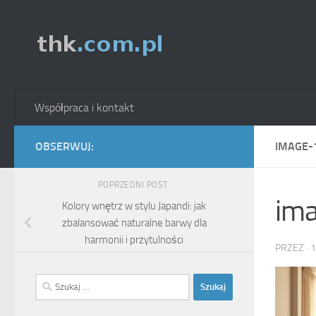
Skip to content
Współpraca i kontakt
OBSERWUJ:
IMAGE-
POPRZEDNI POST
im
Kolory wnętrz w stylu Japandi: jak
zbalansować naturalne barwy dla
harmonii i przytulności
PRZEZ
·
1
Szukaj: