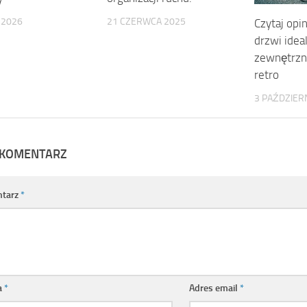
 2026
21 CZERWCA 2025
Czytaj opin
drzwi idea
zewnętrzn
retro
3 PAŹDZIER
 KOMENTARZ
tarz
*
a
*
Adres email
*