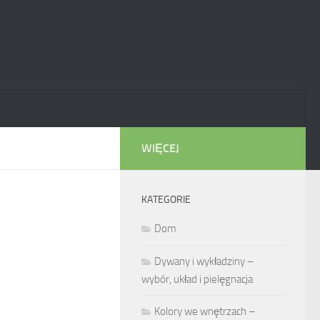
WIĘCEJ
KATEGORIE
Dom
Dywany i wykładziny –
wybór, układ i pielęgnacja
Kolory we wnętrzach –