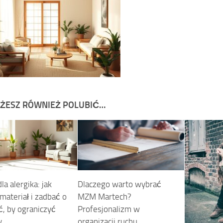
ŻESZ RÓWNIEŻ POLUBIĆ…
a alergika: jak
Dlaczego warto wybrać
materiał i zadbać o
MZM Martech?
ć, by ograniczyć
Profesjonalizm w
y
organizacji ruchu.