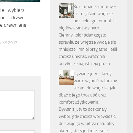
Kolor ścian za ciemny –
ie i wybierz
jak rozjaśnić wnętrze
lne – drzwi
bez pełnego remontu i
e drewniane
błędów aranżacyjnych
Ciemny kolor ścian często
sprawia, że wnętrze wydaje się
NIKA 2017
mniejsze i mniej przyjazne. Jeśli
chcesz uniknąć wrażenia
przytłoczenia, istnieją proste …
Dywan z juty – kiedy
warto wybrać naturalny
akcent do wnętrza i jak
dbać o jego trwałość oraz
komfort użytkowania
Dywan z juty to doskonały
wybór, gdy chcesz wprowadzić
do swojego wnętrza naturalny
akcent, który jednocześnie