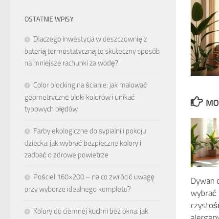
OSTATNIE WPISY
Dlaczego inwestycja w deszczownię z
baterią termostatyczną to skuteczny sposób
na mniejsze rachunki za wodę?
Color blocking na ścianie: jak malować
geometryczne bloki kolorów i unikać
MO
typowych błędów
Farby ekologiczne do sypialni i pokoju
dziecka: jak wybrać bezpieczne kolory i
zadbać o zdrowe powietrze
Pościel 160×200 – na co zwrócić uwagę
Dywan dl
przy wyborze idealnego kompletu?
wybrać 
czystoś
Kolory do ciemnej kuchni bez okna: jak
alergen