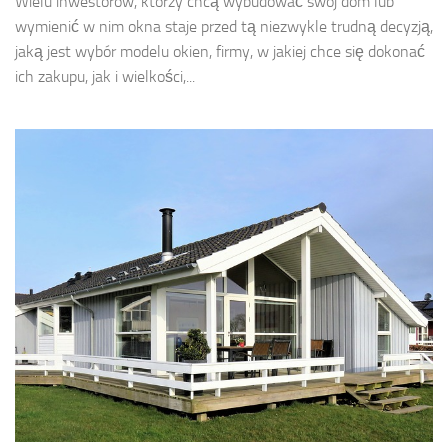
Wielu inwestorów, którzy chcą wybudować swój dom lub
wymienić w nim okna staje przed tą niezwykle trudną decyzją,
jaką jest wybór modelu okien, firmy, w jakiej chce się dokonać
ich zakupu, jak i wielkości,...