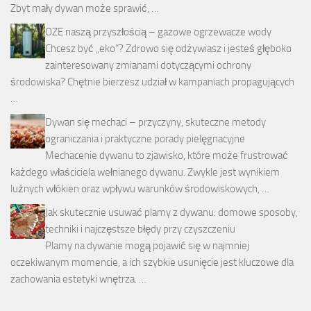
Zbyt mały dywan może sprawić, …
OZE naszą przyszłością – gazowe ogrzewacze wody
Chcesz być „eko”? Zdrowo się odżywiasz i jesteś głęboko
zainteresowany zmianami dotyczącymi ochrony
środowiska? Chętnie bierzesz udział w kampaniach propagujących
…
Dywan się mechaci – przyczyny, skuteczne metody
ograniczania i praktyczne porady pielęgnacyjne
Mechacenie dywanu to zjawisko, które może frustrować
każdego właściciela wełnianego dywanu. Zwykle jest wynikiem
luźnych włókien oraz wpływu warunków środowiskowych, …
Jak skutecznie usuwać plamy z dywanu: domowe sposoby,
techniki i najczęstsze błędy przy czyszczeniu
Plamy na dywanie mogą pojawić się w najmniej
oczekiwanym momencie, a ich szybkie usunięcie jest kluczowe dla
zachowania estetyki wnętrza. …