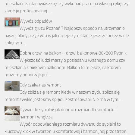
mieszkań i zastanawiasz się czy wykonać prace na własną rękę czy
zlecić je profesjonalnej …
Wywóz odpadów
Wywóz gruzu Poznań ? Najlepszy sposób na utrzymanie
naszej plany przy życiu w jak najlepszym stanie jeszcze przez wiele
kolejnych …
Dobre drzwi na balkon – drzwi balkonowe 80×200 Rybnik
Większość ludzi marzy o posiadaniu własnego domu czy
mieszkania z pięknym balkonem. Balkon to miejsce, na którym
możemy odpocząć po …
Gdy czeka nas remont
Gdy zbliża się remont Kiedy w naszym życiu zbliża się
remont zwykle jesteśmy spięci i zestresowani. Nie ma w tym …
Dywan do sypialni: jak dobrać rozmiar dla komfortu i
harmonii wnętrza
Wybór odpowiedniego rozmiaru dywanu do sypialni to
kluczowy krok w tworzeniu komfortowej i harmonijnej przestrzeni.