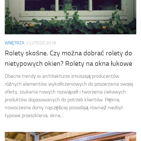
WNĘTRZA
2 LUTEGO 2018
Rolety skośne. Czy można dobrać rolety do
nietypowych okien? Rolety na okna łukowe
Obecne trendy w architekturze zmuszają producentów
różnych elementów wykończeniowych do poszerzania swojej
oferty, szukania nowych rozwiązań i tworzenia ciekawych
produktów dopasowanych do potrzeb klientów. Piękne,
nowoczesne domy najczęściej posiadają również niezbyt
typowe przeszklenia, okna,...