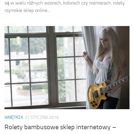
są w wielu różnych wzorach, kolorach czy rozmiarach. rolety
rzymskie sklep online...
WNĘTRZA
21 STYCZNIA 2018
Rolety bambusowe sklep internetowy –