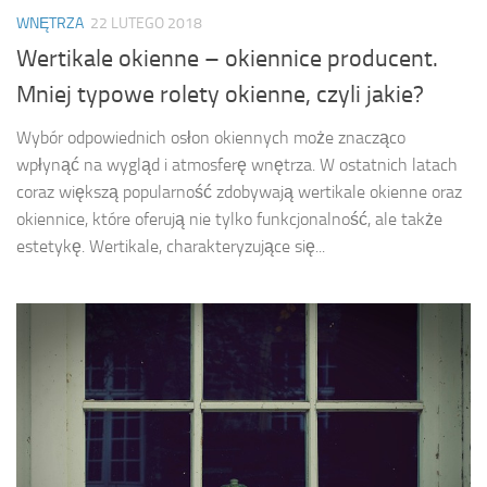
WNĘTRZA
22 LUTEGO 2018
Wertikale okienne – okiennice producent.
Mniej typowe rolety okienne, czyli jakie?
Wybór odpowiednich osłon okiennych może znacząco
wpłynąć na wygląd i atmosferę wnętrza. W ostatnich latach
coraz większą popularność zdobywają wertikale okienne oraz
okiennice, które oferują nie tylko funkcjonalność, ale także
estetykę. Wertikale, charakteryzujące się...