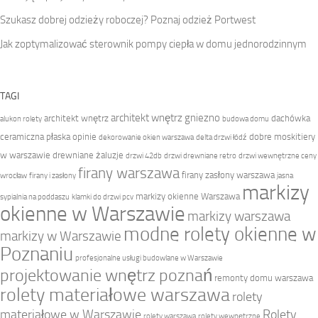
Szukasz dobrej odzieży roboczej? Poznaj odzież Portwest
Jak zoptymalizować sterownik pompy ciepła w domu jednorodzinnym
TAGI
architekt wnętrz gniezno
architekt wnętrz
dachówka
alukon rolety
budowa domu
ceramiczna płaska opinie
dobre moskitiery
dekorowanie okien warszawa
delta drzwi łódź
w warszawie
drewniane żaluzje
drzwi 42db
drzwi drewniane retro
drzwi wewnętrzne ceny
firany warszawa
firany zasłony warszawa
wrocław
firany i zasłony
jasna
markizy
markizy okienne Warszawa
sypialnia na poddaszu
klamki do drzwi pcv
okienne w Warszawie
markizy warszawa
modne rolety okienne w
markizy w Warszawie
Poznaniu
profesjonalne usługi budowlane w Warszawie
projektowanie wnętrz poznań
remonty domu warszawa
rolety materiałowe warszawa
rolety
materiałowe w Warszawie
Rolety
rolety warszawa
rolety wewnętrzne