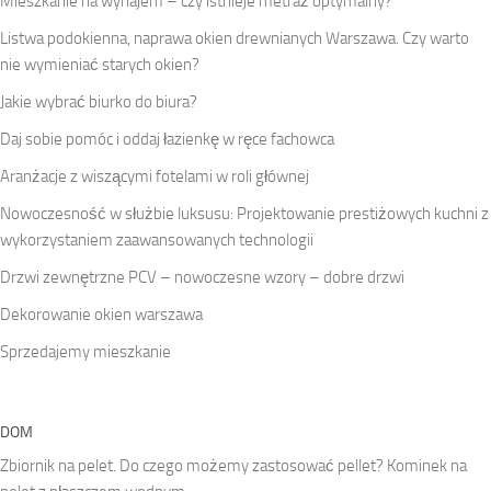
Mieszkanie na wynajem – czy istnieje metraż optymalny?
Listwa podokienna, naprawa okien drewnianych Warszawa. Czy warto
nie wymieniać starych okien?
Jakie wybrać biurko do biura?
Daj sobie pomóc i oddaj łazienkę w ręce fachowca
Aranżacje z wiszącymi fotelami w roli głównej
Nowoczesność w służbie luksusu: Projektowanie prestiżowych kuchni z
wykorzystaniem zaawansowanych technologii
Drzwi zewnętrzne PCV – nowoczesne wzory – dobre drzwi
Dekorowanie okien warszawa
Sprzedajemy mieszkanie
DOM
Zbiornik na pelet. Do czego możemy zastosować pellet? Kominek na