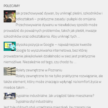
POLECAMY
Jak przechowywać dywan, by uniknąć pleśni, szkodników i
odkształceń – praktyczne zasady i pułapki do omijania
Przechowywanie dywanu w niewłaściwy sposób może
prowadzić do poważnych problemów, takich jak pleśń, inwazje
szkodników oraz odkształcenia. Aby uniknąć tych …
Wysoka pozycja w Google – najważniejsze kwestie
Google to wyszukiwarka internetowa, bez której
prowadzenie jakiejkolwiek działalności w sieci jest praktycznie
niemożliwe. Niezależnie od tego, czy chodzi tu …
Rolety zewnętrzne w Poznaniu
Rolety zewnętrzne to nie tylko praktyczne rozwiązanie, ale
także element, który może znacząco wpłynąć na komfort życia w
mieście takim …
Sypialnie industrialne. Jak urządzić takie mieszkanie?
Sypialnia styl industrialny
Jest tyle różnych styli urządzania mieszkań, że czasami nie