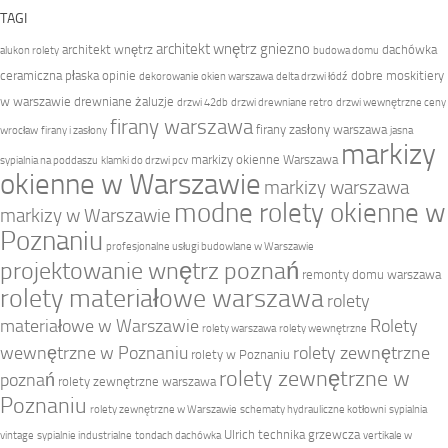
TAGI
architekt wnętrz gniezno
architekt wnętrz
dachówka
alukon rolety
budowa domu
ceramiczna płaska opinie
dobre moskitiery
dekorowanie okien warszawa
delta drzwi łódź
w warszawie
drewniane żaluzje
drzwi 42db
drzwi drewniane retro
drzwi wewnętrzne ceny
firany warszawa
firany zasłony warszawa
wrocław
firany i zasłony
jasna
markizy
markizy okienne Warszawa
sypialnia na poddaszu
klamki do drzwi pcv
okienne w Warszawie
markizy warszawa
modne rolety okienne w
markizy w Warszawie
Poznaniu
profesjonalne usługi budowlane w Warszawie
projektowanie wnętrz poznań
remonty domu warszawa
rolety materiałowe warszawa
rolety
materiałowe w Warszawie
Rolety
rolety warszawa
rolety wewnętrzne
wewnętrzne w Poznaniu
rolety zewnętrzne
rolety w Poznaniu
rolety zewnętrzne w
poznań
rolety zewnętrzne warszawa
Poznaniu
rolety zewnętrzne w Warszawie
schematy hydrauliczne kotłowni
sypialnia
Ulrich technika grzewcza
vintage
sypialnie industrialne
tondach dachówka
vertikale w