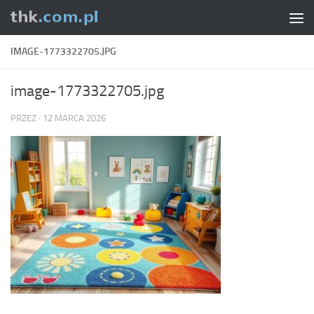
Skip to content
IMAGE-1773322705.JPG
image-1773322705.jpg
PRZEZ
·
12 MARCA 2026