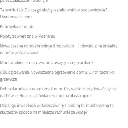
pelet z płaszczem wodnym
Teownik 120. Do czego służą kształtowniki w budownictwie?
Dwuteownik hem
Końcówka remontu
Rolety zewnętrzne w Poznaniu
Nowoczesne domy chroniące środowisko – indywidualne projekty
domów w Warszawie
Montaż okien – na co zwrócić uwagę i czego unikać?
ABC ogrzewania. Nowoczesne ogrzewanie domu. Ulrich technika
grzewcza
Dobra dachówka ceramiczna forum. Czy warto zdecydować się na
dachówki? Braas dachówka ceramiczna płaska opinie
Dlaczego inwestycja w deszczownię z baterią termostatyczną to
skuteczny sposób na mniejsze rachunki za wodę?