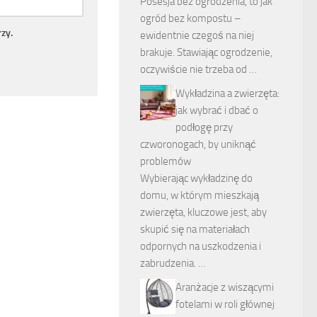
Posesja bez ogrodzenia, to jak
ogród bez kompostu –
zy.
ewidentnie czegoś na niej
brakuje. Stawiając ogrodzenie,
oczywiście nie trzeba od …
Wykładzina a zwierzęta:
jak wybrać i dbać o
podłogę przy
czworonogach, by uniknąć
problemów
Wybierając wykładzinę do
domu, w którym mieszkają
zwierzęta, kluczowe jest, aby
skupić się na materiałach
odpornych na uszkodzenia i
zabrudzenia. …
Aranżacje z wiszącymi
fotelami w roli głównej