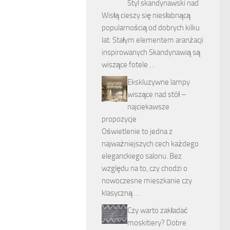
Styl skandynawski nad
Wisłą cieszy się niesłabnącą
popularnością od dobrych kilku
lat. Stałym elementem aranżacji
inspirowanych Skandynawią są
wiszące fotele …
Ekskluzywne lampy
wiszące nad stół –
najciekawsze
propozycje
Oświetlenie to jedna z
najważniejszych cech każdego
eleganckiego salonu. Bez
względu na to, czy chodzi o
nowoczesne mieszkanie czy
klasyczną …
Czy warto zakładać
moskitiery? Dobre