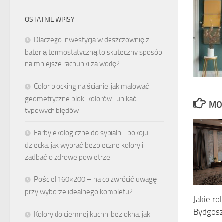
OSTATNIE WPISY
Dlaczego inwestycja w deszczownię z
baterią termostatyczną to skuteczny sposób
na mniejsze rachunki za wodę?
Color blocking na ścianie: jak malować
geometryczne bloki kolorów i unikać
MO
typowych błędów
Farby ekologiczne do sypialni i pokoju
dziecka: jak wybrać bezpieczne kolory i
zadbać o zdrowe powietrze
Pościel 160×200 – na co zwrócić uwagę
przy wyborze idealnego kompletu?
Jakie ro
Bydgos
Kolory do ciemnej kuchni bez okna: jak