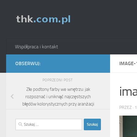
Skip to content
Współpraca i kontakt
OBSERWUJ:
IMAGE-
POPRZEDNI POST
im
Złe podtony farby we wnętrzu: jak
rozpoznać i uniknąć najczęstszych
błędów kolorystycznych przy aranżacji
PRZEZ
·
1
Szukaj: