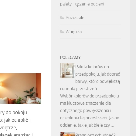
palety i łączenie odcieni
Pozostałe
Wnętrza
POLECAMY
Paleta kolorów do
przedpokoju: jak dobrać
barwy, które powiększą
i ocieplą przestrzeń
Wybór kolorów do przedpokoju
ma kluczowe znaczenie dla
optycznego powiększenia i
ory do pokoju
ocieplenia tej przestrzeni. Jasne
 jak ocieplić i
odcienie, takie jak biele czy …
wnętrze,
ułapek aranżacji
Pragniesz schudnąć?