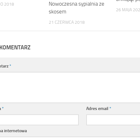
Nowoczesna sypialnia ze
GO 2018
26 MAJA 20
skosem
21 CZERWCA 2018
 KOMENTARZ
tarz
*
a
*
Adres email
*
na internetowa