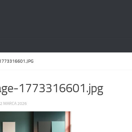
1773316601.JPG
age-1773316601.jpg
2 MARCA 2026