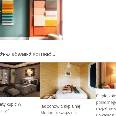
ŻESZ RÓWNIEŻ POLUBIĆ…
Ciepłe kol
północnego:
lety kupić w
Jak odnowić sypialnię?
rozjaśnić 
zczy?
Modne rozwiązania.
unikając p