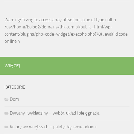
Warning: Trying to access array offset on value of type null in
/usr/home/boloo2/domains/thk.com.pl/public_html/wp-
content/plugins/php-code-widget/execphp.php(78) : eval()'d code
on line 4
WIĘCEJ
KATEGORIE
Dom
Dywany i wykładziny – wybór, układ i pielęgnacja
Kolory we wnętrzach – palety i łączenie odcieni