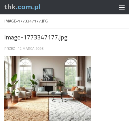
Skip to content
IMAGE-1773347177.JPG
image-1773347177.jpg
PRZEZ
·
12 MARCA 2026