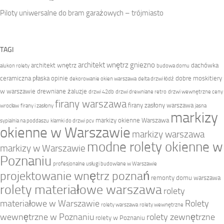
Piloty uniwersalne do bram garażowych – trójmiasto
TAGI
architekt wnętrz gniezno
architekt wnętrz
dachówka
alukon rolety
budowa domu
ceramiczna płaska opinie
dobre moskitiery
dekorowanie okien warszawa
delta drzwi łódź
w warszawie
drewniane żaluzje
drzwi 42db
drzwi drewniane retro
drzwi wewnętrzne ceny
firany warszawa
firany zasłony warszawa
wrocław
firany i zasłony
jasna
markizy
markizy okienne Warszawa
sypialnia na poddaszu
klamki do drzwi pcv
okienne w Warszawie
markizy warszawa
modne rolety okienne w
markizy w Warszawie
Poznaniu
profesjonalne usługi budowlane w Warszawie
projektowanie wnętrz poznań
remonty domu warszawa
rolety materiałowe warszawa
rolety
materiałowe w Warszawie
Rolety
rolety warszawa
rolety wewnętrzne
wewnętrzne w Poznaniu
rolety zewnętrzne
rolety w Poznaniu