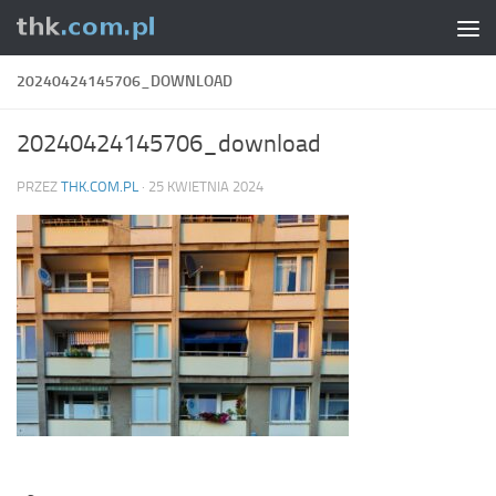
Skip to content
20240424145706_DOWNLOAD
20240424145706_download
PRZEZ
THK.COM.PL
·
25 KWIETNIA 2024