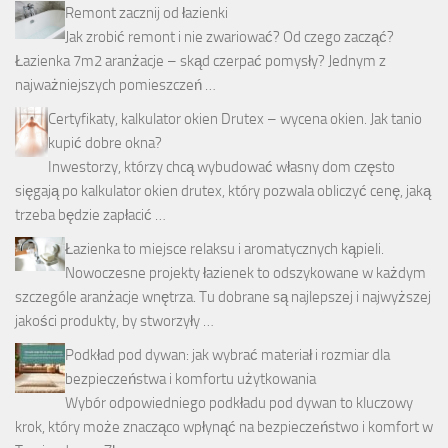
Remont zacznij od łazienki
Jak zrobić remont i nie zwariować? Od czego zacząć?
Łazienka 7m2 aranżacje – skąd czerpać pomysły? Jednym z
najważniejszych pomieszczeń …
Certyfikaty, kalkulator okien Drutex – wycena okien. Jak tanio
kupić dobre okna?
Inwestorzy, którzy chcą wybudować własny dom często
sięgają po kalkulator okien drutex, który pozwala obliczyć cenę, jaką
trzeba będzie zapłacić …
Łazienka to miejsce relaksu i aromatycznych kąpieli.
Nowoczesne projekty łazienek to odszykowane w każdym
szczególe aranżacje wnętrza. Tu dobrane są najlepszej i najwyższej
jakości produkty, by stworzyły …
Podkład pod dywan: jak wybrać materiał i rozmiar dla
bezpieczeństwa i komfortu użytkowania
Wybór odpowiedniego podkładu pod dywan to kluczowy
krok, który może znacząco wpłynąć na bezpieczeństwo i komfort w