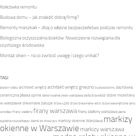
Końcówka remontu
Budowa domu – jak znaleźć dobrą firmę?
Remonty mieszkań – dbaj o własne bezpieczeństwo podczas remontu
Biologiczna oczyszczalnia ścieków: Nowoczesne rozwiązania dla
czystszego środowiska
Montaż okien – na co zwrócić uwagę i czego unikać?
TAGI
architekt wnętrz gniezno
architekt wnętrz
dachówka
alukon rolety
budowa domu
ceramiczna płaska opinie
dobre moskitiery
dekorowanie okien warszawa
delta drzwi łódź
w warszawie
drewniane żaluzje
drzwi 42db
drzwi drewniane retro
drzwi wewnętrzne ceny
firany warszawa
firany zasłony warszawa
wrocław
firany i zasłony
jasna
markizy
markizy okienne Warszawa
sypialnia na poddaszu
klamki do drzwi pcv
okienne w Warszawie
markizy warszawa