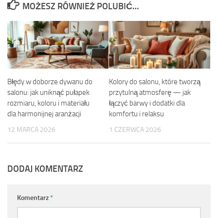
MOŻESZ RÓWNIEŻ POLUBIĆ…
Błędy w doborze dywanu do
Kolory do salonu, które tworzą
salonu: jak uniknąć pułapek
przytulną atmosferę — jak
rozmiaru, koloru i materiału
łączyć barwy i dodatki dla
dla harmonijnej aranżacji
komfortu i relaksu
12 MARCA 2026
1 CZERWCA 2026
DODAJ KOMENTARZ
Komentarz
*