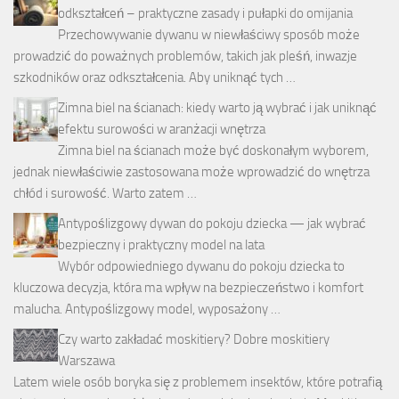
odkształceń – praktyczne zasady i pułapki do omijania
Przechowywanie dywanu w niewłaściwy sposób może
prowadzić do poważnych problemów, takich jak pleśń, inwazje
szkodników oraz odkształcenia. Aby uniknąć tych …
Zimna biel na ścianach: kiedy warto ją wybrać i jak uniknąć
efektu surowości w aranżacji wnętrza
Zimna biel na ścianach może być doskonałym wyborem,
jednak niewłaściwie zastosowana może wprowadzić do wnętrza
chłód i surowość. Warto zatem …
Antypoślizgowy dywan do pokoju dziecka — jak wybrać
bezpieczny i praktyczny model na lata
Wybór odpowiedniego dywanu do pokoju dziecka to
kluczowa decyzja, która ma wpływ na bezpieczeństwo i komfort
malucha. Antypoślizgowy model, wyposażony …
Czy warto zakładać moskitiery? Dobre moskitiery
Warszawa
Latem wiele osób boryka się z problemem insektów, które potrafią