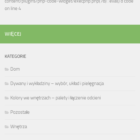
content/plugins/php-code-widget/execphp.php(78) : eval()'d code
on line 4
WIĘCEJ
KATEGORIE
Dom
Dywany i wykładziny – wybór, układ i pielęgnacja
Kolory we wnętrzach – palety i łączenie odcieni
Pozostałe
Wnętrza