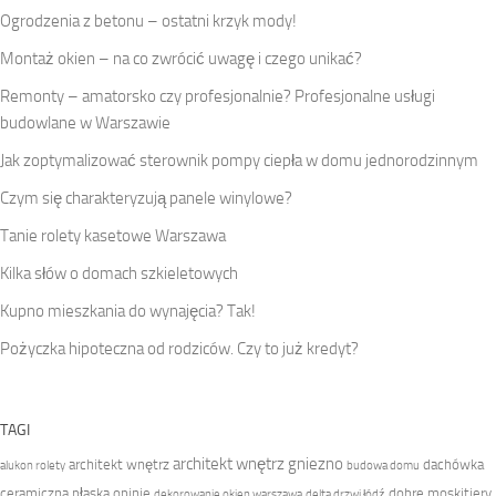
Ogrodzenia z betonu – ostatni krzyk mody!
Montaż okien – na co zwrócić uwagę i czego unikać?
Remonty – amatorsko czy profesjonalnie? Profesjonalne usługi
budowlane w Warszawie
Jak zoptymalizować sterownik pompy ciepła w domu jednorodzinnym
Czym się charakteryzują panele winylowe?
Tanie rolety kasetowe Warszawa
Kilka słów o domach szkieletowych
Kupno mieszkania do wynajęcia? Tak!
Pożyczka hipoteczna od rodziców. Czy to już kredyt?
TAGI
architekt wnętrz gniezno
architekt wnętrz
dachówka
alukon rolety
budowa domu
ceramiczna płaska opinie
dobre moskitiery
dekorowanie okien warszawa
delta drzwi łódź