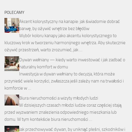
POLECAMY
Akcent kolorystyczny na kanapie: jak świadomie dobrać
barwę, by ożywić wnętrze bez błędów
Wybór koloru kanapy jako akcentu kolorystycznego to
kluczowy krok w tworzeniu harmonijnego wnętrza. Aby skutecznie
ożywić przestrzeń, warto zrozumieć, jak …
Dywan wełniany — kiedy warto inwestować i jak zadbać o
naturalny komfort w domu
Inwestycja w dywan wełniany to decyzja, która może
przynieść wiele korzyści, zwłaszcza jeśli zależy nam na trwałości i
komforcie w …
Biura nieruchomości a wizyty młodych ludzi
W dzisiejszych czasach młodzi ludzie coraz częściej stają
przed wyzwaniem znalezienia odpowiedniego mieszkania lub
domu. W tym kontekście biura nieruchomości …
Jak przechowywać dywan, by uniknąć pleśni, szkodników i