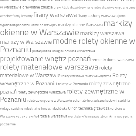
w warszawie
drewniane żaluzje
drzwi 42db
drzwi drewniane retro
drzwi wewnętrzne ceny
firany warszawa
firany zasłony warszawa
wrocław
firany i zasłony
jasna
markizy
markizy okienne Warszawa
sypialnia na poddaszu
klamki do drzwi pcv
okienne w Warszawie
markizy warszawa
modne rolety okienne w
markizy w Warszawie
Poznaniu
profesjonalne usługi budowlane w Warszawie
projektowanie wnętrz poznań
remonty domu warszawa
rolety materiałowe warszawa
rolety
materiałowe w Warszawie
Rolety
rolety warszawa
rolety wewnętrzne
wewnętrzne w Poznaniu
rolety zewnętrzne
rolety w Poznaniu
rolety zewnętrzne w
poznań
rolety zewnętrzne warszawa
Poznaniu
rolety zewnętrzne w Warszawie
schematy hydrauliczne kotłowni
sypialnia
Ulrich technika grzewcza
vintage
sypialnie industrialne
tondach dachówka
vertikale w
wertikale warszawa
Warszawie
vetrex drzwi
wertikale w Warszawie
zbiorniki na wodę pitną
podziemne