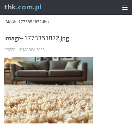
Skip to content
IMAGE-1773351872.JPG
image-1773351872.jpg
PRZEZ
·
12 MARCA 2026