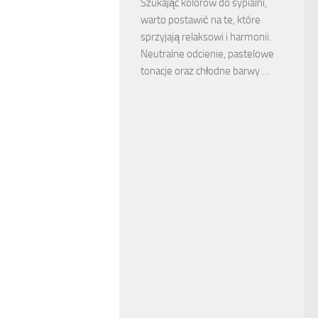
Szukając kolorów do sypialni,
warto postawić na te, które
sprzyjają relaksowi i harmonii.
Neutralne odcienie, pastelowe
tonacje oraz chłodne barwy …