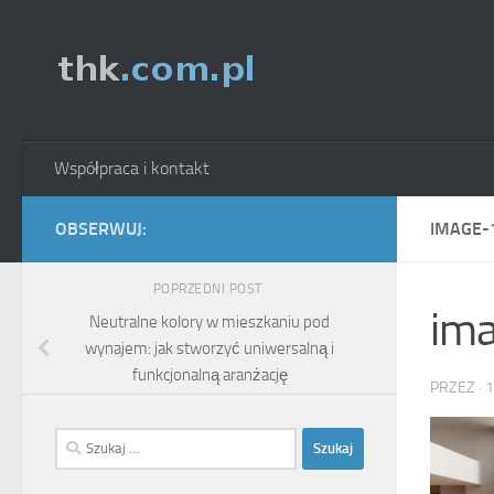
Skip to content
Współpraca i kontakt
OBSERWUJ:
IMAGE-
POPRZEDNI POST
im
Neutralne kolory w mieszkaniu pod
wynajem: jak stworzyć uniwersalną i
funkcjonalną aranżację
PRZEZ
·
1
Szukaj: