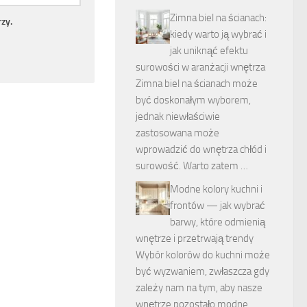
Zimna biel na ścianach:
zy.
kiedy warto ją wybrać i
jak uniknąć efektu
surowości w aranżacji wnętrza
Zimna biel na ścianach może
być doskonałym wyborem,
jednak niewłaściwie
zastosowana może
wprowadzić do wnętrza chłód i
surowość. Warto zatem …
Modne kolory kuchni i
frontów — jak wybrać
barwy, które odmienią
wnętrze i przetrwają trendy
Wybór kolorów do kuchni może
być wyzwaniem, zwłaszcza gdy
zależy nam na tym, aby nasze
wnętrze pozostało modne