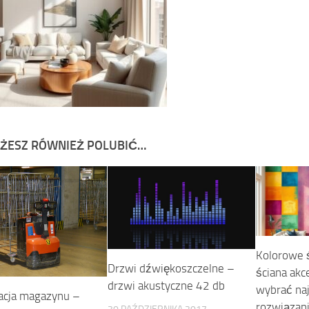
ŻESZ RÓWNIEŻ POLUBIĆ…
Kolorowe ś
Drzwi dźwiękoszczelne –
ściana akc
drzwi akustyczne 42 db
wybrać na
acja magazynu –
rozwiązan