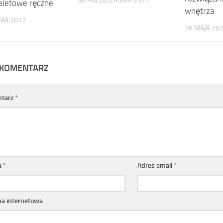
30 PAŹDZIERNIKA 2017
aletowe ręczne
wnętrza
NIA 2017
16 MAJA 20
 KOMENTARZ
tarz
*
a
*
Adres email
*
na internetowa