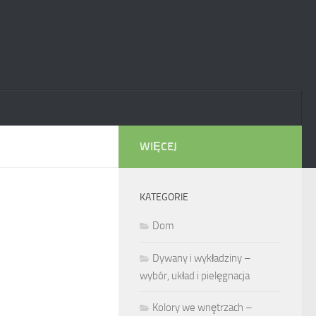
WIĘCEJ
KATEGORIE
Dom
Dywany i wykładziny –
wybór, układ i pielęgnacja
Kolory we wnętrzach –