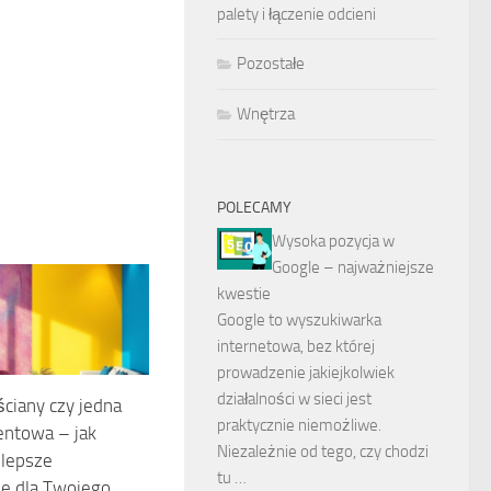
palety i łączenie odcieni
Pozostałe
Wnętrza
POLECAMY
Wysoka pozycja w
Google – najważniejsze
kwestie
Google to wyszukiwarka
internetowa, bez której
prowadzenie jakiejkolwiek
działalności w sieci jest
ciany czy jedna
praktycznie niemożliwe.
entowa – jak
Niezależnie od tego, czy chodzi
jlepsze
tu …
ie dla Twojego