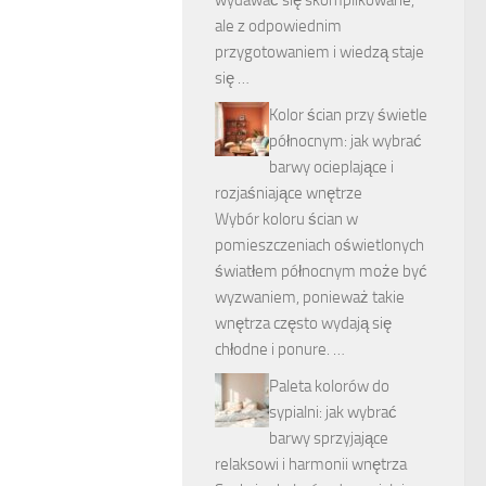
wydawać się skomplikowane,
ale z odpowiednim
przygotowaniem i wiedzą staje
się …
Kolor ścian przy świetle
północnym: jak wybrać
barwy ocieplające i
rozjaśniające wnętrze
Wybór koloru ścian w
pomieszczeniach oświetlonych
światłem północnym może być
wyzwaniem, ponieważ takie
wnętrza często wydają się
chłodne i ponure. …
Paleta kolorów do
sypialni: jak wybrać
barwy sprzyjające
relaksowi i harmonii wnętrza