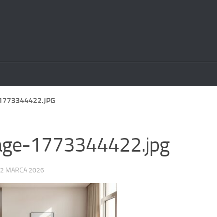
1773344422.JPG
age-1773344422.jpg
2 MARCA 2026