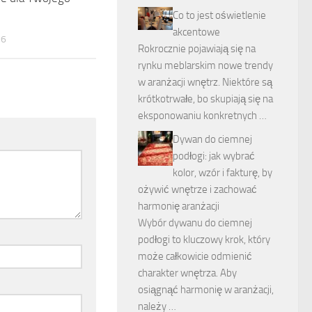
Co to jest oświetlenie
akcentowe
26
Rokrocznie pojawiają się na
rynku meblarskim nowe trendy
w aranżacji wnętrz. Niektóre są
krótkotrwałe, bo skupiają się na
eksponowaniu konkretnych …
Dywan do ciemnej
podłogi: jak wybrać
kolor, wzór i fakturę, by
ożywić wnętrze i zachować
harmonię aranżacji
Wybór dywanu do ciemnej
podłogi to kluczowy krok, który
może całkowicie odmienić
charakter wnętrza. Aby
osiągnąć harmonię w aranżacji,
należy …